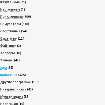
Казуальные
(71)
Настольные
(12)
Приключения
(299)
Симуляторы
(236)
Спортивные
(54)
Стратегии
(221)
Файтинги
(2)
Хорроры
(18)
Экшены
(427)
оды
(35)
риложение
(325)
Другие программы
(139)
Интернет и сеть
(43)
Мультимедиа
(85)
Навигация
(10)