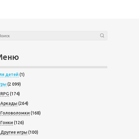
Меню
ля детей
(1)
гры
(2 099)
RPG
(174)
Аркады
(264)
Головоломки
(168)
Гонки
(126)
Другие игры
(100)