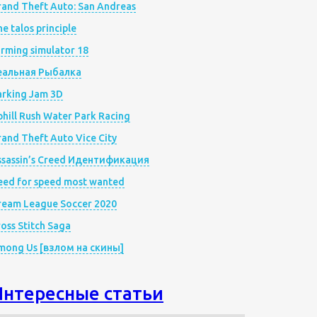
rand Theft Auto: San Andreas
e talos principle
rming simulator 18
еальная Рыбалка
arking Jam 3D
hill Rush Water Park Racing
and Theft Auto Vice City
ssassin’s Creed Идентификация
eed for speed most wanted
ream League Soccer 2020
oss Stitch Saga
mong Us [взлом на скины]
Интересные статьи