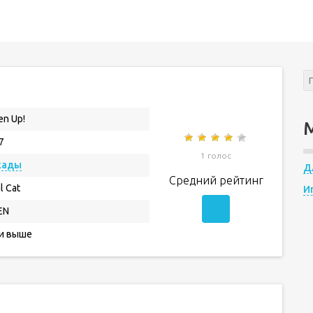
en Up!
7
1 голос
кады
Д
Средний рейтинг
l Cat
И
EN
 и выше