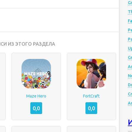
G
Th
Fa
Р
P
СИ ИЗ ЭТОГО РАЗДЕЛА
Up
Gr
A
N
D
Cr
Maze Hero
FortCraft
A
0,0
0,0