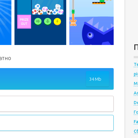
латно
Te
pi
34 Mb
M
A
De
Г
F
С