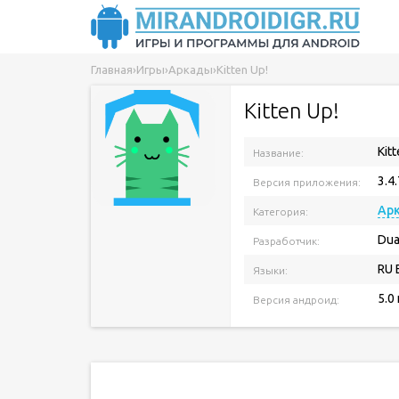
Главная
›
Игры
›
Аркады
›
Kitten Up!
Kitten Up!
Kitt
Название:
3.4.
Версия приложения:
Ар
Категория:
Dua
Разработчик:
RU 
Языки:
5.0
Версия андроид: