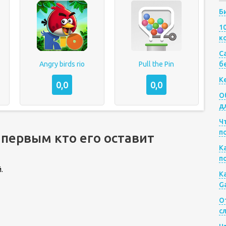
Б
1
к
Са
Angry birds rio
Pull the Pin
б
К
0,0
0,0
О
д
Ч
п
 первым кто его оставит
К
п
.
К
G
О
с