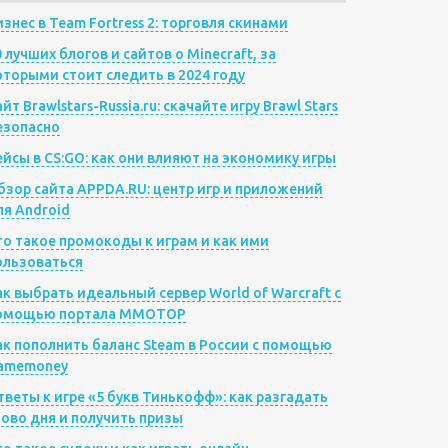
изнес в Team Fortress 2: торговля скинами
0 лучших блогов и сайтов о Minecraft, за
оторыми стоит следить в 2024 году
йт Brawlstars-Russia.ru: скачайте игру Brawl Stars
езопасно
ейсы в CS:GO: как они влияют на экономику игры
бзор сайта APPDA.RU: центр игр и приложений
ля Android
то такое промокоды к играм и как ими
ользоваться
ак выбрать идеальный сервер World of Warcraft с
омощью портала MMOTOP
ак пополнить баланс Steam в России с помощью
amemoney
тветы к игре «5 букв Тинькофф»: как разгадать
лово дня и получить призы