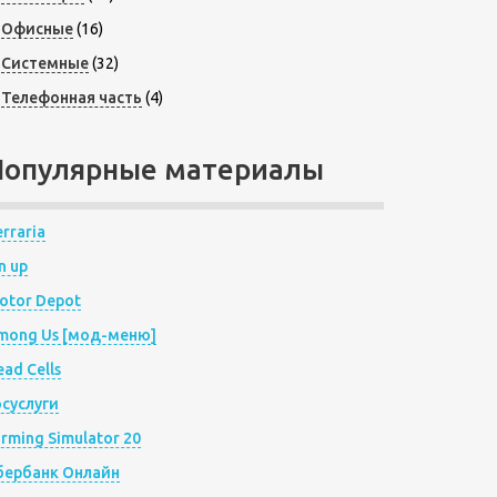
Офисные
(16)
Системные
(32)
Телефонная часть
(4)
Популярные материалы
rraria
n up
otor Depot
mong Us [мод-меню]
ad Cells
осуслуги
arming Simulator 20
бербанк Онлайн