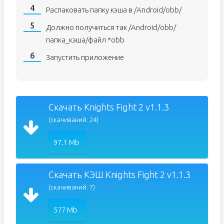
Распаковать папку кэша в /Android/obb/
Должно получиться так /Android/obb/
папка_кэша/файл *obb
Запустить приложение
Скачать Knights Fight 2 v1.1.3
(скачиваний: 24)
97.1 Mb
Скачать КЭШ Knights Fight 2 v1.1.3
(скачиваний: 7)
577 Mb