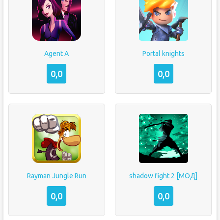
Agent A
Portal knights
0,0
0,0
Rayman Jungle Run
shadow fight 2 [МОД]
0,0
0,0