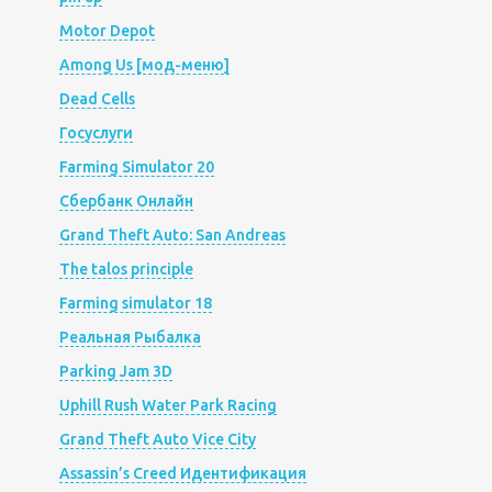
Motor Depot
Among Us [мод-меню]
Dead Cells
Госуслуги
Farming Simulator 20
Сбербанк Онлайн
Grand Theft Auto: San Andreas
The talos principle
Farming simulator 18
Реальная Рыбалка
Parking Jam 3D
Uphill Rush Water Park Racing
Grand Theft Auto Vice City
Assassin’s Creed Идентификация