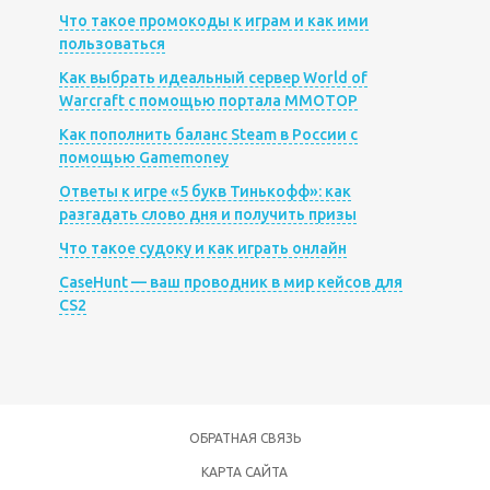
Что такое промокоды к играм и как ими
пользоваться
Как выбрать идеальный сервер World of
Warcraft с помощью портала MMOTOP
Как пополнить баланс Steam в России с
помощью Gamemoney
Ответы к игре «5 букв Тинькофф»: как
разгадать слово дня и получить призы
Что такое судоку и как играть онлайн
CaseHunt — ваш проводник в мир кейсов для
CS2
ОБРАТНАЯ СВЯЗЬ
КАРТА САЙТА