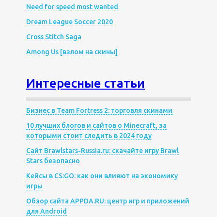
Need for speed most wanted
Dream League Soccer 2020
Cross Stitch Saga
Among Us [взлом на скины]
Интересные статьи
Бизнес в Team Fortress 2: торговля скинами
10 лучших блогов и сайтов о Minecraft, за
которыми стоит следить в 2024 году
Сайт Brawlstars-Russia.ru: скачайте игру Brawl
Stars безопасно
Кейсы в CS:GO: как они влияют на экономику
игры
Обзор сайта APPDA.RU: центр игр и приложений
для Android