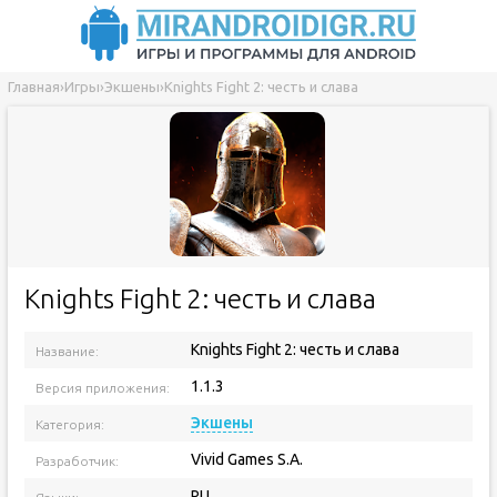
Главная
›
Игры
›
Экшены
›
Knights Fight 2: честь и слава
Knights Fight 2: честь и слава
Knights Fight 2: честь и слава
Название:
1.1.3
Версия приложения:
Экшены
Категория:
Vivid Games S.A.
Разработчик:
RU