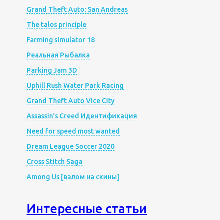
Grand Theft Auto: San Andreas
The talos principle
Farming simulator 18
Реальная Рыбалка
Parking Jam 3D
Uphill Rush Water Park Racing
Grand Theft Auto Vice City
Assassin’s Creed Идентификация
Need for speed most wanted
Dream League Soccer 2020
Cross Stitch Saga
Among Us [взлом на скины]
Интересные статьи