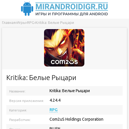
Главная
›
Игры
›
RPG
›
Kritika: Белые Рыцари
Kritika: Белые Рыцари
Kritika: Белые Рыцари
Название:
4.24.4
Версия приложения:
RPG
Категория:
Com2uS Holdings Corporation
Разработчик:
RU EN