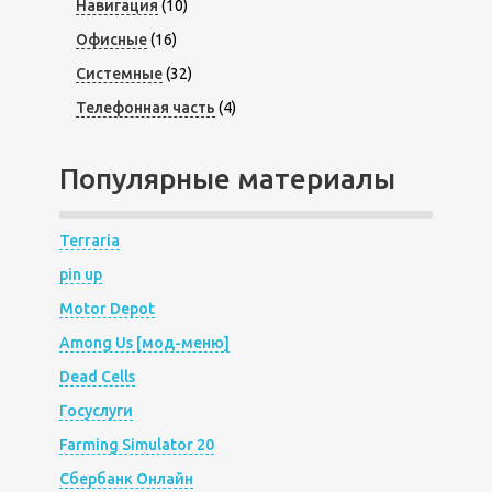
Навигация
(10)
Офисные
(16)
Системные
(32)
Телефонная часть
(4)
Популярные материалы
Terraria
pin up
Motor Depot
Among Us [мод-меню]
Dead Cells
Госуслуги
Farming Simulator 20
Сбербанк Онлайн