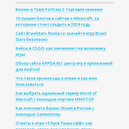
Бизнес в Team Fortress 2: торговля скинами
10 лучших блогов и сайтов о Minecraft, за
которыми стоит следить в 2024 году
Сайт Brawlstars-Russia.ru: скачайте игру Brawl
Stars безопасно
Кейсы в CS:GO: как они влияют на экономику
игры
Обзор сайта APPDA.RU: центр игр и приложений
для Android
Что такое промокоды к играм и как ими
пользоваться
Как выбрать идеальный сервер World of
Warcraft с помощью портала MMOTOP
Как пополнить баланс Steam в России с
помощью Gamemoney
Ответы к игре «5 букв Тинькофф»: как