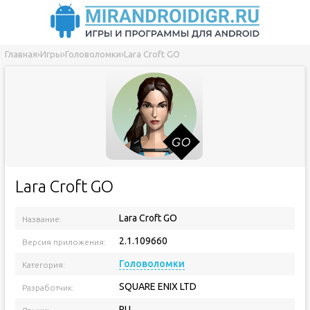
Главная
›
Игры
›
Головоломки
›
Lara Croft GO
Lara Croft GO
Lara Croft GO
Название:
2.1.109660
Версия приложения:
Головоломки
Категория:
SQUARE ENIX LTD
Разработчик:
RU