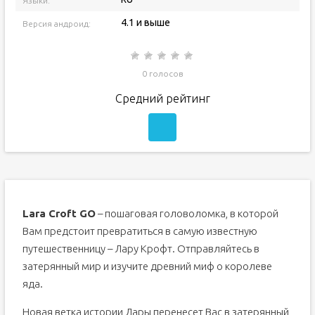
Языки:
4.1 и выше
Версия андроид:
0 голосов
Средний рейтинг
Lara Croft GO
– пошаговая головоломка, в которой
Вам предстоит превратиться в самую известную
путешественницу – Лару Крофт. Отправляйтесь в
затерянный мир и изучите древний миф о королеве
яда.
Новая ветка истории Лары перенесет Вас в затерянный