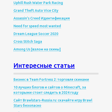
Uphill Rush Water Park Racing
Grand Theft Auto Vice City
Assassin’s Creed Идентификация
Need for speed most wanted
Dream League Soccer 2020
Cross Stitch Saga
Among Us [взлом на скины]
Интересные статьи
Бизнес в Team Fortress 2: торговля скинами
10 лучших блогов и сайтов о Minecraft, за
которыми стоит следить в 2024 году
Сайт Brawlstars-Russia.ru: скачайте игру Brawl
Stars безопасно