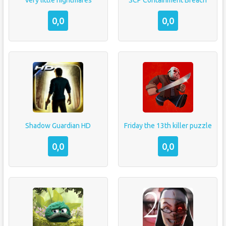
Very little nightmares
SCP Containment Breach
0,0
0,0
Shadow Guardian HD
Friday the 13th killer puzzle
0,0
0,0