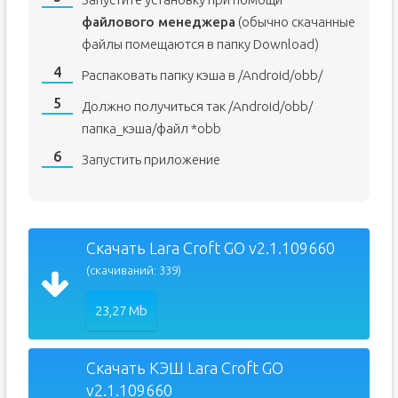
файлового менеджера
(обычно скачанные
файлы помещаются в папку Download)
Распаковать папку кэша в /Android/obb/
Должно получиться так /Android/obb/
папка_кэша/файл *obb
Запустить приложение
Скачать Lara Croft GO v2.1.109660
(скачиваний: 339)
23,27 Mb
Скачать КЭШ Lara Croft GO
v2.1.109660