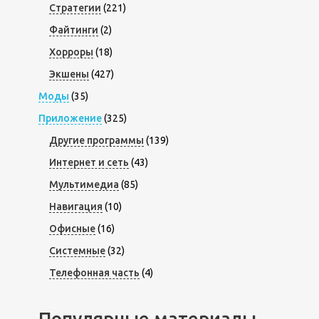
Стратегии
(221)
Файтинги
(2)
Хорроры
(18)
Экшены
(427)
Моды
(35)
Приложение
(325)
Другие программы
(139)
Интернет и сеть
(43)
Мультимедиа
(85)
Навигация
(10)
Офисные
(16)
Системные
(32)
Телефонная часть
(4)
Популярные материалы