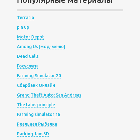
Terraria
pin up
Motor Depot
Among Us [мод-меню]
Dead Cells
Госуслуги
Farming Simulator 20
Сбербанк Онлайн
Grand Theft Auto: San Andreas
The talos principle
Farming simulator 18
Реальная Рыбалка
Parking Jam 3D