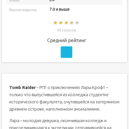
Языки:
7.0 и выше
Версия андроид:
49 голосов
Средний рейтинг
Tomb Raider
– РПГ о приключениях Лары Крофт –
только что выпустившейся из колледжа студентке
исторического факультета, очутившейся на затерянном
древнем острове, наполненном аномалиями.
Лара – молодая девушка, окончившая колледж и
присоединившаяся к экспедиции, отправившейся на