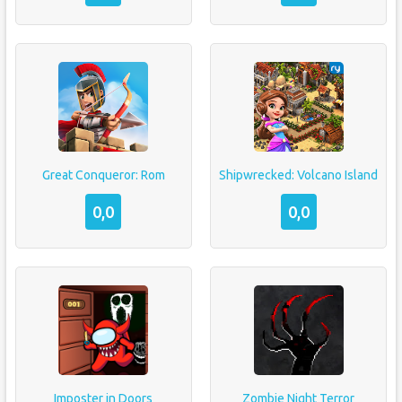
Great Conqueror: Rom
Shipwrecked: Volcano Island
0,0
0,0
Imposter in Doors
Zombie Night Terror