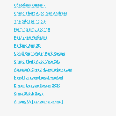
Сбербанк Онлайн
Grand Theft Auto: San Andreas
The talos principle
Farming simulator 18
Реальная Рыбалка
Parking Jam 3D
Uphill Rush Water Park Racing
Grand Theft Auto Vice City
Assassin’s Creed Идентификация
Need for speed most wanted
Dream League Soccer 2020
Cross Stitch Saga
Among Us [взлом на скины]