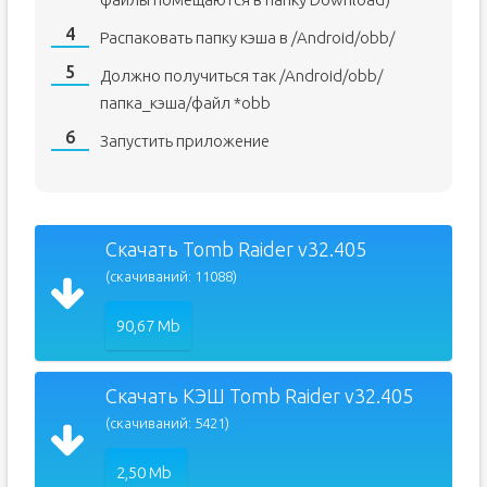
Распаковать папку кэша в /Android/obb/
Должно получиться так /Android/obb/
папка_кэша/файл *obb
Запустить приложение
Скачать Tomb Raider v32.405
(скачиваний: 11088)
90,67 Mb
Скачать КЭШ Tomb Raider v32.405
(скачиваний: 5421)
2,50 Mb