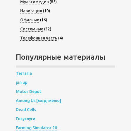
Мультимедиа
(85)
Навигация
(10)
Офисные
(16)
Системные
(32)
Телефонная часть
(4)
Популярные материалы
Terraria
pin up
Motor Depot
Among Us [мод-меню]
Dead Cells
Госуслуги
Farming Simulator 20