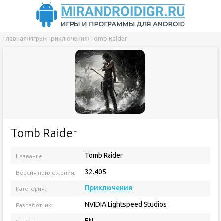
Главная
›
Игры
›
Приключения
›
Tomb Raider
Tomb Raider
Tomb Raider
Название:
32.405
Версия приложения:
Приключения
Категория:
NVIDIA Lightspeed Studios
Разработчик:
EN