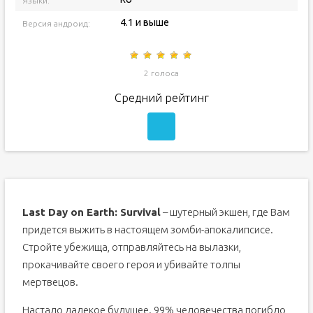
Языки:
4.1 и выше
Версия андроид:
2 голоса
Средний рейтинг
Last Day on Earth: Survival
– шутерный экшен, где Вам
придется выжить в настоящем зомби-апокалипсисе.
Стройте убежища, отправляйтесь на вылазки,
прокачивайте своего героя и убивайте толпы
мертвецов.
Настало далекое будущее. 99% человечества погибло