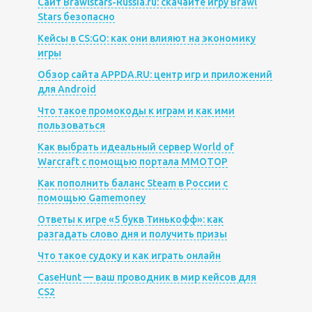
Сайт Brawlstars-Russia.ru: скачайте игру Brawl
Stars безопасно
Кейсы в CS:GO: как они влияют на экономику
игры
Обзор сайта APPDA.RU: центр игр и приложений
для Android
Что такое промокоды к играм и как ими
пользоваться
Как выбрать идеальный сервер World of
Warcraft с помощью портала MMOTOP
Как пополнить баланс Steam в России с
помощью Gamemoney
Ответы к игре «5 букв Тинькофф»: как
разгадать слово дня и получить призы
Что такое судоку и как играть онлайн
CaseHunt — ваш проводник в мир кейсов для
CS2