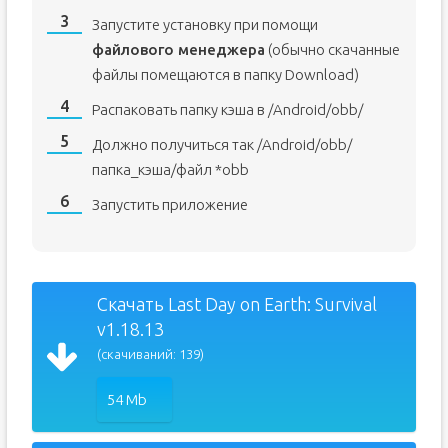
Запустите установку при помощи
файлового менеджера
(обычно скачанные
файлы помещаются в папку Download)
Распаковать папку кэша в /Android/obb/
Должно получиться так /Android/obb/
папка_кэша/файл *obb
Запустить приложение
Скачать Last Day on Earth: Survival
v1.18.13
(скачиваний: 139)
54 Mb