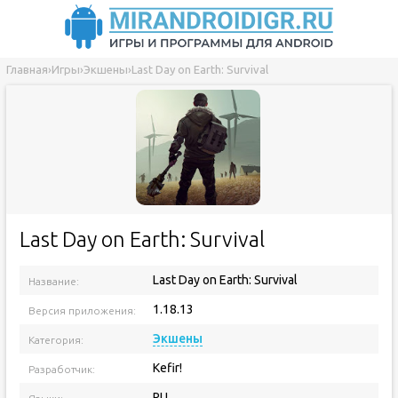
Главная
›
Игры
›
Экшены
›
Last Day on Earth: Survival
Last Day on Earth: Survival
Last Day on Earth: Survival
Название:
1.18.13
Версия приложения:
Экшены
Категория:
Kefir!
Разработчик:
RU