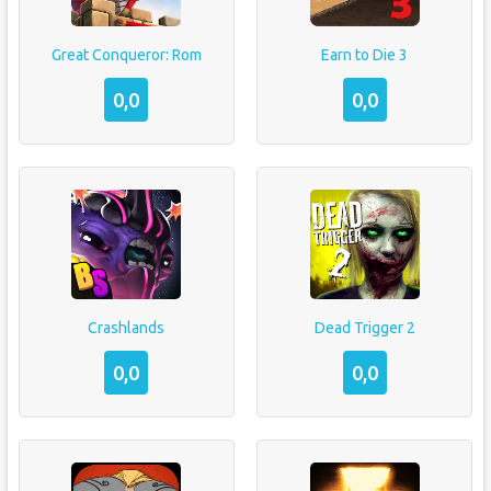
Great Conqueror: Rom
Earn to Die 3
0,0
0,0
Crashlands
Dead Trigger 2
0,0
0,0