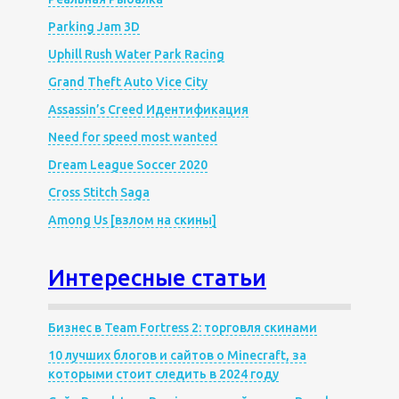
Parking Jam 3D
Uphill Rush Water Park Racing
Grand Theft Auto Vice City
Assassin’s Creed Идентификация
Need for speed most wanted
Dream League Soccer 2020
Cross Stitch Saga
Among Us [взлом на скины]
Интересные статьи
Бизнес в Team Fortress 2: торговля скинами
10 лучших блогов и сайтов о Minecraft, за
которыми стоит следить в 2024 году