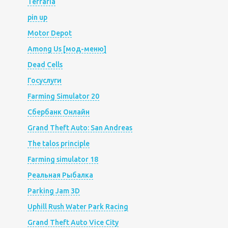
Terraria
pin up
Motor Depot
Among Us [мод-меню]
Dead Cells
Госуслуги
Farming Simulator 20
Сбербанк Онлайн
Grand Theft Auto: San Andreas
The talos principle
Farming simulator 18
Реальная Рыбалка
Parking Jam 3D
Uphill Rush Water Park Racing
Grand Theft Auto Vice City