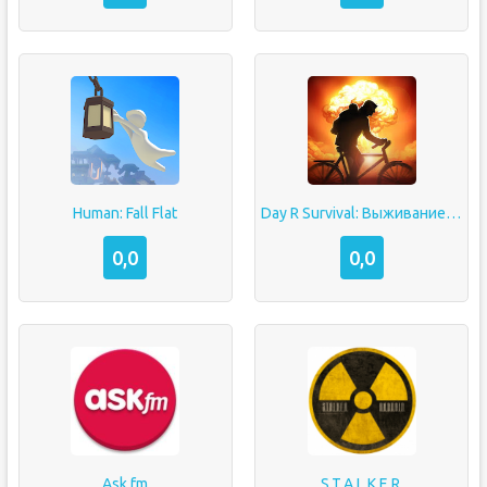
Human: Fall Flat
Day R Survival: Выживание в Апокалипсис СССР
0,0
0,0
Ask.fm
S.T.A.L.K.E.R.