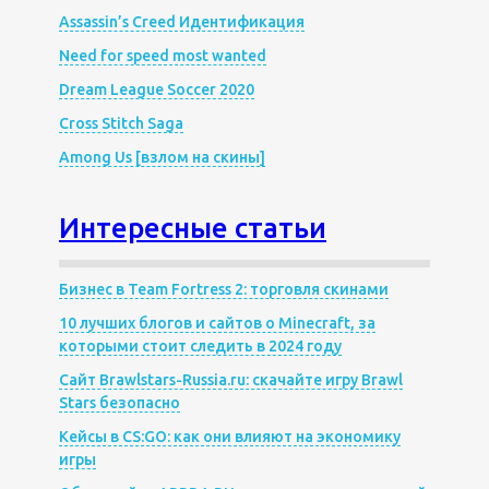
Assassin’s Creed Идентификация
Need for speed most wanted
Dream League Soccer 2020
Cross Stitch Saga
Among Us [взлом на скины]
Интересные статьи
Бизнес в Team Fortress 2: торговля скинами
10 лучших блогов и сайтов о Minecraft, за
которыми стоит следить в 2024 году
Сайт Brawlstars-Russia.ru: скачайте игру Brawl
Stars безопасно
Кейсы в CS:GO: как они влияют на экономику
игры