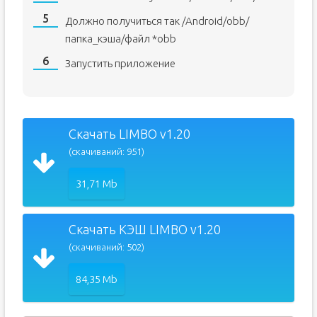
Должно получиться так /Android/obb/
папка_кэша/файл *obb
Запустить приложение
Скачать LIMBO v1.20
(скачиваний: 951)
31,71 Mb
Скачать КЭШ LIMBO v1.20
(скачиваний: 502)
84,35 Mb