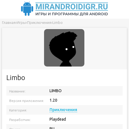
Главная
›
Игры
›
Приключения
›
Limbo
Limbo
LIMBO
Название:
1.20
Версия приложения:
Приключения
Категория:
Playdead
Разработчик:
RU