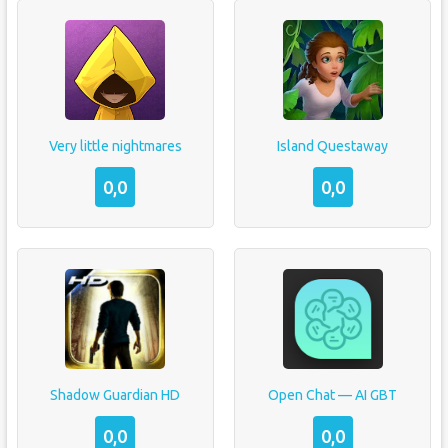
Very little nightmares
Island Questaway
0,0
0,0
Shadow Guardian HD
Open Chat — AI GBT
0,0
0,0