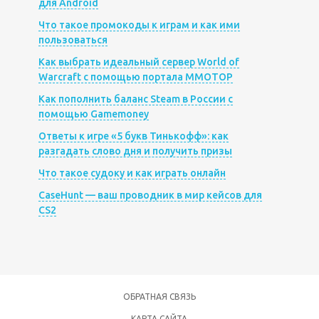
для Android
Что такое промокоды к играм и как ими
пользоваться
Как выбрать идеальный сервер World of
Warcraft с помощью портала MMOTOP
Как пополнить баланс Steam в России с
помощью Gamemoney
Ответы к игре «5 букв Тинькофф»: как
разгадать слово дня и получить призы
Что такое судоку и как играть онлайн
CaseHunt — ваш проводник в мир кейсов для
CS2
ОБРАТНАЯ СВЯЗЬ
КАРТА САЙТА