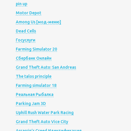
pin up
Motor Depot
Among Us [мод-меню]
Dead Cells
Госуслуги
Farming Simulator 20
Сбербанк Онлайн
Grand Theft Auto: San Andreas
The talos principle
Farming simulator 18
Реальная Рыбалка
Parking Jam 3D
Uphill Rush Water Park Racing
Grand Theft Auto Vice City
Assassin’s Creed Идентификация