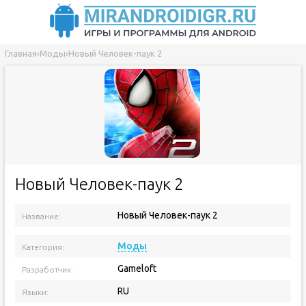
Главная
›
Моды
›
Новый Человек-паук 2
Новый Человек-паук 2
Новый Человек-паук 2
Название:
Версия приложения:
Моды
Категория:
Gameloft
Разработчик:
RU
Языки: