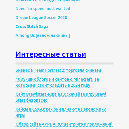
Need for speed most wanted
Dream League Soccer 2020
Cross Stitch Saga
Among Us [взлом на скины]
Интересные статьи
Бизнес в Team Fortress 2: торговля скинами
10 лучших блогов и сайтов о Minecraft, за
которыми стоит следить в 2024 году
Сайт Brawlstars-Russia.ru: скачайте игру Brawl
Stars безопасно
Кейсы в CS:GO: как они влияют на экономику
игры
Обзор сайта APPDA.RU: центр игр и приложений