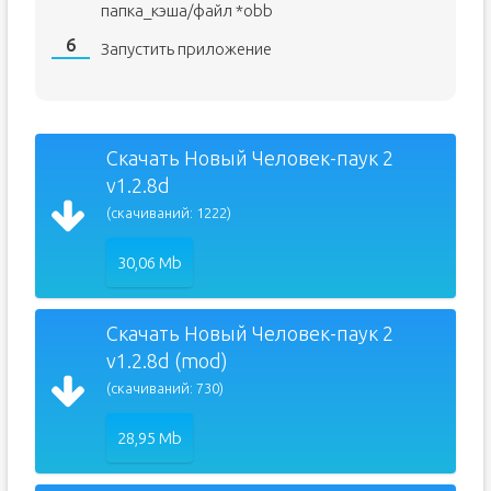
папка_кэша/файл *obb
Запустить приложение
Скачать Новый Человек-паук 2
v1.2.8d
(скачиваний: 1222)
30,06 Mb
Скачать Новый Человек-паук 2
v1.2.8d (mod)
(скачиваний: 730)
28,95 Mb