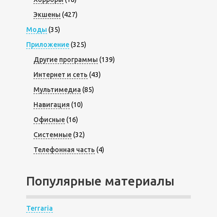
Экшены
(427)
Моды
(35)
Приложение
(325)
Другие программы
(139)
Интернет и сеть
(43)
Мультимедиа
(85)
Навигация
(10)
Офисные
(16)
Системные
(32)
Телефонная часть
(4)
Популярные материалы
Terraria