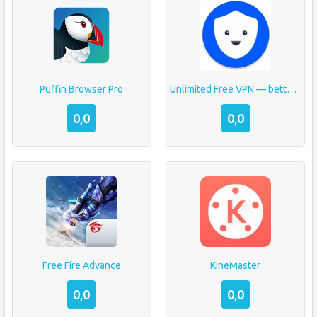
Puffin Browser Pro
Unlimited Free VPN — betternet
0,0
0,0
Free Fire Advance
KineMaster
0,0
0,0