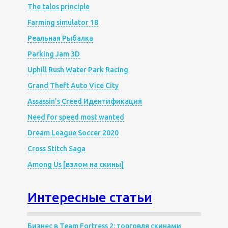
The talos principle
Farming simulator 18
Реальная Рыбалка
Parking Jam 3D
Uphill Rush Water Park Racing
Grand Theft Auto Vice City
Assassin’s Creed Идентификация
Need for speed most wanted
Dream League Soccer 2020
Cross Stitch Saga
Among Us [взлом на скины]
Интересные статьи
Бизнес в Team Fortress 2: торговля скинами