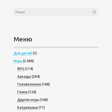
Меню
Для детей
(1)
Игры
(2 099)
RPG
(174)
Аркады
(264)
Головоломки
(168)
Гонки
(126)
Другие игры
(100)
Казуальные
(71)