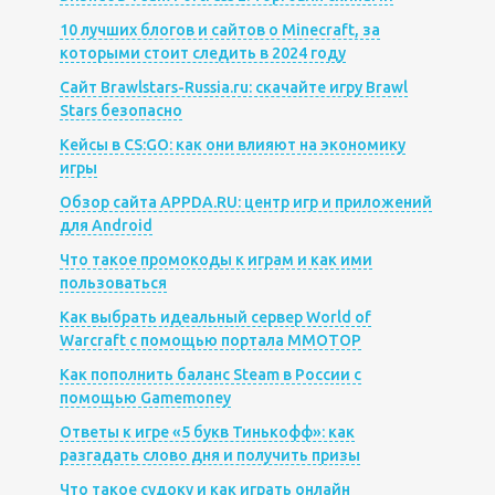
10 лучших блогов и сайтов о Minecraft, за
которыми стоит следить в 2024 году
Сайт Brawlstars-Russia.ru: скачайте игру Brawl
Stars безопасно
Кейсы в CS:GO: как они влияют на экономику
игры
Обзор сайта APPDA.RU: центр игр и приложений
для Android
Что такое промокоды к играм и как ими
пользоваться
Как выбрать идеальный сервер World of
Warcraft с помощью портала MMOTOP
Как пополнить баланс Steam в России с
помощью Gamemoney
Ответы к игре «5 букв Тинькофф»: как
разгадать слово дня и получить призы
Что такое судоку и как играть онлайн