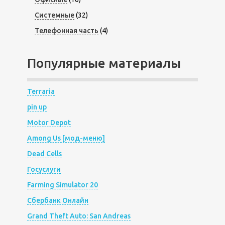
Системные
(32)
Телефонная часть
(4)
Популярные материалы
Terraria
pin up
Motor Depot
Among Us [мод-меню]
Dead Cells
Госуслуги
Farming Simulator 20
Сбербанк Онлайн
Grand Theft Auto: San Andreas