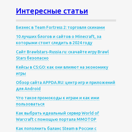
Интересные статьи
Бизнес в Team Fortress 2: торговля скинами
10 лучших блогов и сайтов о Minecraft, за
которыми стоит следить в 2024 году
Сайт Brawlstars-Russia.ru: скачайте игру Brawl
Stars безопасно
Кейсы в CS:GO: как они влияют на экономику
игры
Обзор сайта APPDA.RU: центр игр и приложений
для Android
Что такое промокоды к играм и как ими
пользоваться
Как выбрать идеальный сервер World of
Warcraft с помощью портала MMOTOP
Как пополнить баланс Steam в России с