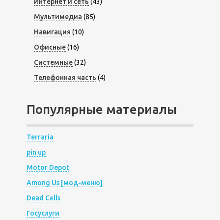
Интернет и сеть
(43)
Мультимедиа
(85)
Навигация
(10)
Офисные
(16)
Системные
(32)
Телефонная часть
(4)
Популярные материалы
Terraria
pin up
Motor Depot
Among Us [мод-меню]
Dead Cells
Госуслуги