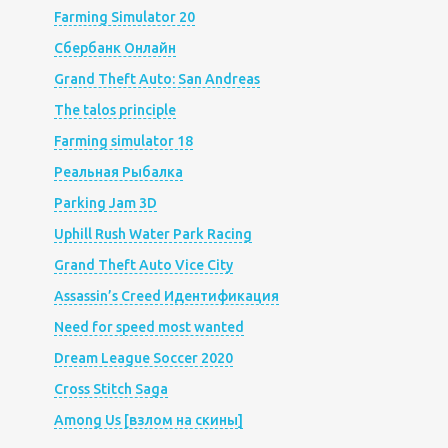
Farming Simulator 20
Сбербанк Онлайн
Grand Theft Auto: San Andreas
The talos principle
Farming simulator 18
Реальная Рыбалка
Parking Jam 3D
Uphill Rush Water Park Racing
Grand Theft Auto Vice City
Assassin’s Creed Идентификация
Need for speed most wanted
Dream League Soccer 2020
Cross Stitch Saga
Among Us [взлом на скины]