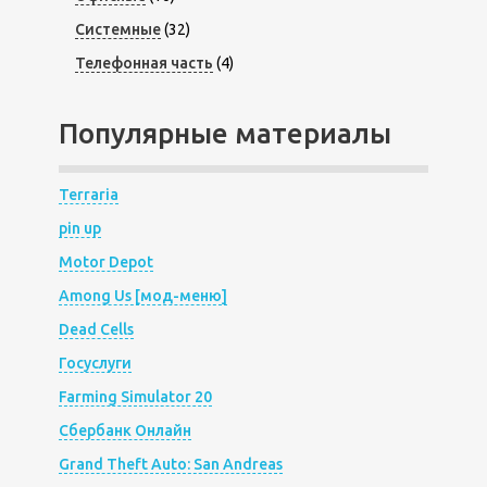
Системные
(32)
Телефонная часть
(4)
Популярные материалы
Terraria
pin up
Motor Depot
Among Us [мод-меню]
Dead Cells
Госуслуги
Farming Simulator 20
Сбербанк Онлайн
Grand Theft Auto: San Andreas