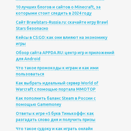
10 лучших блогов и сайтов о Minecraft, за
которыми стоит следить в 2024 году
Сайт Brawlstars-Russia.ru: скачайте игру Brawl
Stars безопасно
Кейсы в CS:GO: как они влияют на экономику
игры
Обзор сайта APPDA.RU: центр игр и приложений
для Android
Что такое промокоды к играм и как ими
пользоваться
Как выбрать идеальный сервер World of
Warcraft с помощью портала MMOTOP
Как пополнить баланс Steam в России с
помощью Gamemoney
Ответы к игре «5 букв Тинькофф»: как
разгадать слово дня и получить призы
Что такое судоку и как играть онлайн