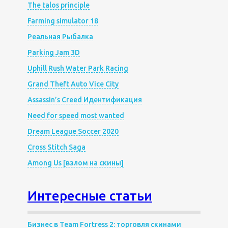
The talos principle
Farming simulator 18
Реальная Рыбалка
Parking Jam 3D
Uphill Rush Water Park Racing
Grand Theft Auto Vice City
Assassin’s Creed Идентификация
Need for speed most wanted
Dream League Soccer 2020
Cross Stitch Saga
Among Us [взлом на скины]
Интересные статьи
Бизнес в Team Fortress 2: торговля скинами