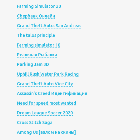
Farming Simulator 20
Сбербанк Онлайн
Grand Theft Auto: San Andreas
The talos principle
Farming simulator 18
Реальная Рыбалка
Parking Jam 3D
Uphill Rush Water Park Racing
Grand Theft Auto Vice City
Assassin’s Creed Идентификация
Need for speed most wanted
Dream League Soccer 2020
Cross Stitch Saga
Among Us [взлом на скины]