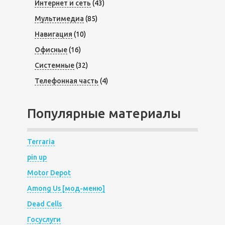
Интернет и сеть
(43)
Мультимедиа
(85)
Навигация
(10)
Офисные
(16)
Системные
(32)
Телефонная часть
(4)
Популярные материалы
Terraria
pin up
Motor Depot
Among Us [мод-меню]
Dead Cells
Госуслуги