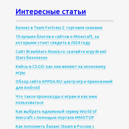
Интересные статьи
Бизнес в Team Fortress 2: торговля скинами
10 лучших блогов и сайтов о Minecraft, за
которыми стоит следить в 2024 году
Сайт Brawlstars-Russia.ru: скачайте игру Brawl
Stars безопасно
Кейсы в CS:GO: как они влияют на экономику
игры
Обзор сайта APPDA.RU: центр игр и приложений
для Android
Что такое промокоды к играм и как ими
пользоваться
Как выбрать идеальный сервер World of
Warcraft с помощью портала MMOTOP
Как пополнить баланс Steam в России с