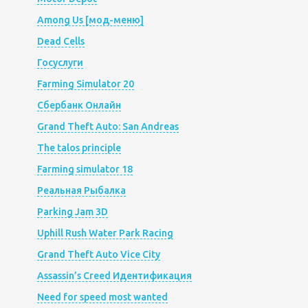
Among Us [мод-меню]
Dead Cells
Госуслуги
Farming Simulator 20
Сбербанк Онлайн
Grand Theft Auto: San Andreas
The talos principle
Farming simulator 18
Реальная Рыбалка
Parking Jam 3D
Uphill Rush Water Park Racing
Grand Theft Auto Vice City
Assassin’s Creed Идентификация
Need for speed most wanted