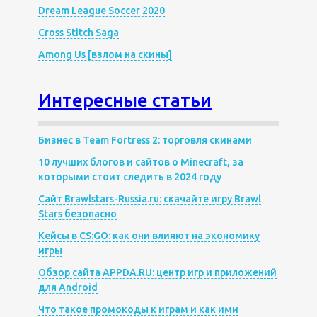
Dream League Soccer 2020
Cross Stitch Saga
Among Us [взлом на скины]
Интересные статьи
Бизнес в Team Fortress 2: торговля скинами
10 лучших блогов и сайтов о Minecraft, за
которыми стоит следить в 2024 году
Сайт Brawlstars-Russia.ru: скачайте игру Brawl
Stars безопасно
Кейсы в CS:GO: как они влияют на экономику
игры
Обзор сайта APPDA.RU: центр игр и приложений
для Android
Что такое промокоды к играм и как ими