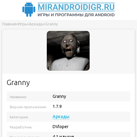
Главная
›
Игры
›
Аркады
›
Granny
Granny
Granny
Название:
1.7.9
Версия приложения:
Аркады
Категория:
DVloper
Разработчик:
4.1 и выше