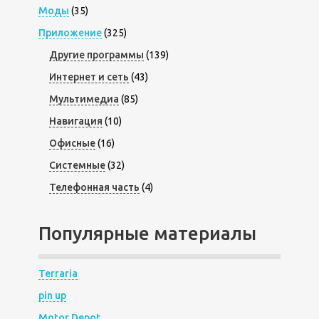
Моды
(35)
Приложение
(325)
Другие программы
(139)
Интернет и сеть
(43)
Мультимедиа
(85)
Навигация
(10)
Офисные
(16)
Системные
(32)
Телефонная часть
(4)
Популярные материалы
Terraria
pin up
Motor Depot