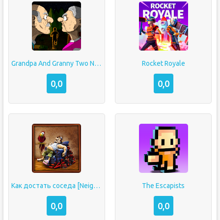
Grandpa And Granny Two Night Hunters
Rocket Royale
0,0
0,0
Как достать соседа [Neighbours From Hell]
The Escapists
0,0
0,0