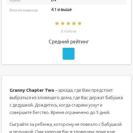
Языки:
4.1 и выше
Версия андроид:
3 голоса
Средний рейтинг
Granny Chapter Two
– аркада, где Вам предстоит
выбраться из зловещего дома, где Вас держат бабушка
с дедушкой. Дождитесь, когда старики уснут и
совершите бегство. Время ограничено до 5 дней.
Сыграйте за ребенка, которому не повезло с бабушкой
и дедушкой. Они заперли Вас в зловещем доме и не