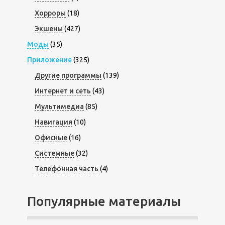
Хорроры
(18)
Экшены
(427)
Моды
(35)
Приложение
(325)
Другие программы
(139)
Интернет и сеть
(43)
Мультимедиа
(85)
Навигация
(10)
Офисные
(16)
Системные
(32)
Телефонная часть
(4)
Популярные материалы