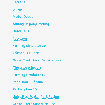
Terraria
pin up
Motor Depot
Among Us [мод-меню]
Dead Cells
Госуслуги
Farming Simulator 20
Сбербанк Онлайн
Grand Theft Auto: San Andreas
The talos principle
Farming simulator 18
Реальная Рыбалка
Parking Jam 3D
Uphill Rush Water Park Racing
Grand Theft Auto Vice City