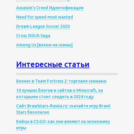
Assassin’s Creed Идентификация
Need for speed most wanted
Dream League Soccer 2020
Cross Stitch Saga
Among Us [взлом на скины]
Интересные статьи
Бизнес в Team Fortress 2: торговля скинами
10 лучших блогов и сайтов о Minecraft, за
которыми стоит следить в 2024 году
Сайт Brawlstars-Russia.ru: скачайте игру Brawl
Stars безопасно
Кейсы в CS:GO: как они влияют на экономику
игры