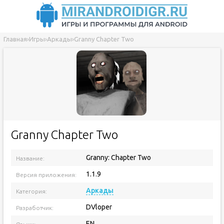
Главная
›
Игры
›
Аркады
›
Granny Chapter Two
Granny Chapter Two
Granny: Chapter Two
Название:
1.1.9
Версия приложения:
Аркады
Категория:
DVloper
Разработчик:
EN