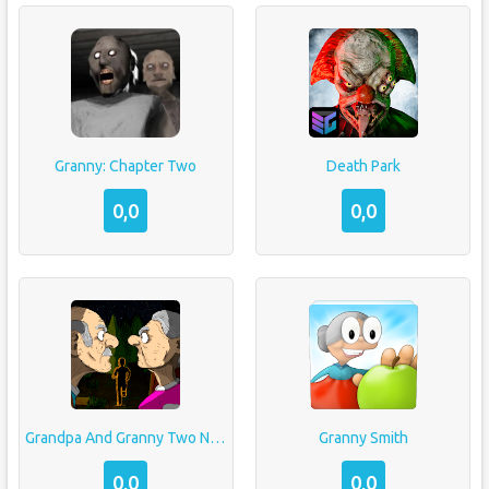
Granny: Chapter Two
Death Park
0,0
0,0
Grandpa And Granny Two Night Hunters
Granny Smith
0,0
0,0