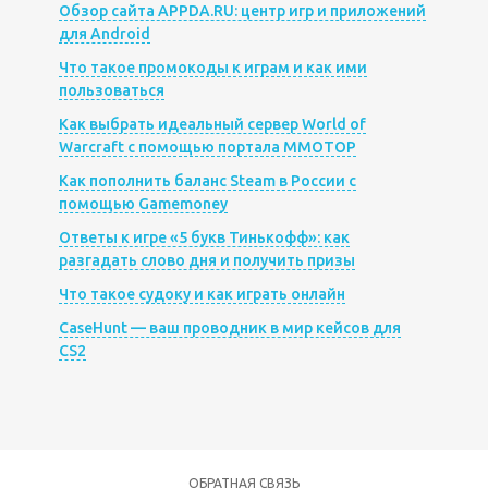
Обзор сайта APPDA.RU: центр игр и приложений
для Android
Что такое промокоды к играм и как ими
пользоваться
Как выбрать идеальный сервер World of
Warcraft с помощью портала MMOTOP
Как пополнить баланс Steam в России с
помощью Gamemoney
Ответы к игре «5 букв Тинькофф»: как
разгадать слово дня и получить призы
Что такое судоку и как играть онлайн
CaseHunt — ваш проводник в мир кейсов для
CS2
ОБРАТНАЯ СВЯЗЬ