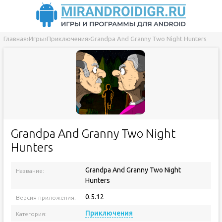
Главная
›
Игры
›
Приключения
›
Grandpa And Granny Two Night Hunters
Grandpa And Granny Two Night
Hunters
Grandpa And Granny Two Night
Название:
Hunters
0.5.12
Версия приложения:
Приключения
Категория: