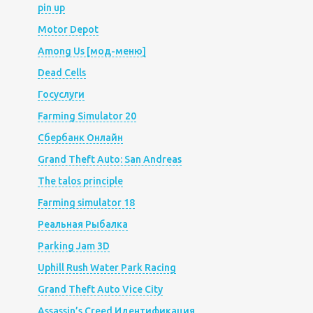
pin up
Motor Depot
Among Us [мод-меню]
Dead Cells
Госуслуги
Farming Simulator 20
Сбербанк Онлайн
Grand Theft Auto: San Andreas
The talos principle
Farming simulator 18
Реальная Рыбалка
Parking Jam 3D
Uphill Rush Water Park Racing
Grand Theft Auto Vice City
Assassin’s Creed Идентификация