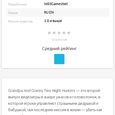
WildGamesNet
Разработчик:
RU EN
Языки:
5.0 и выше
Версия андроид:
0 голосов
Средний рейтинг
Grandpa And Granny Two Night Hunters — это второй
выпуск видеоигры в жанре ужасов и головоломок, в
которой игроки управляют страшными дедушкой и
бабушкой, чья последняя миссия в жизни — убить как