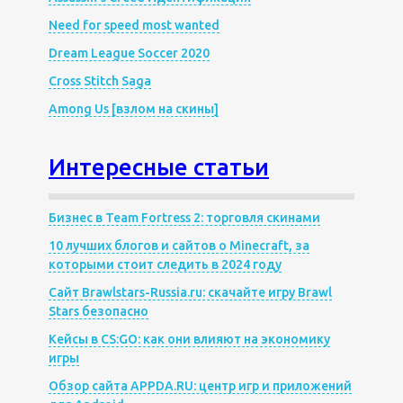
Need for speed most wanted
Dream League Soccer 2020
Cross Stitch Saga
Among Us [взлом на скины]
Интересные статьи
Бизнес в Team Fortress 2: торговля скинами
10 лучших блогов и сайтов о Minecraft, за
которыми стоит следить в 2024 году
Сайт Brawlstars-Russia.ru: скачайте игру Brawl
Stars безопасно
Кейсы в CS:GO: как они влияют на экономику
игры
Обзор сайта APPDA.RU: центр игр и приложений