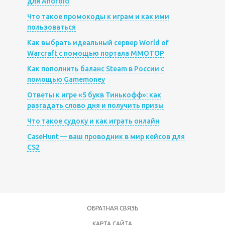
для Android
Что такое промокоды к играм и как ими
пользоваться
Как выбрать идеальный сервер World of
Warcraft с помощью портала MMOTOP
Как пополнить баланс Steam в России с
помощью Gamemoney
Ответы к игре «5 букв Тинькофф»: как
разгадать слово дня и получить призы
Что такое судоку и как играть онлайн
CaseHunt — ваш проводник в мир кейсов для
CS2
ОБРАТНАЯ СВЯЗЬ
КАРТА САЙТА