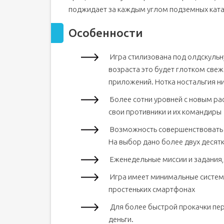
поджидает за каждым углом подземных кат
Особенности
Игра стилизована под олдскульн
возраста это будет глотком све
приложений. Нотка ностальгия н
Более сотни уровней с новым ра
свои противники и их командиры
Возможность совершенствовать г
На выбор дано более двух десят
Еженедельные миссии и задания,
Игра имеет минимальные системн
простеньких смартфонах
Для более быстрой прокачки пер
деньги.