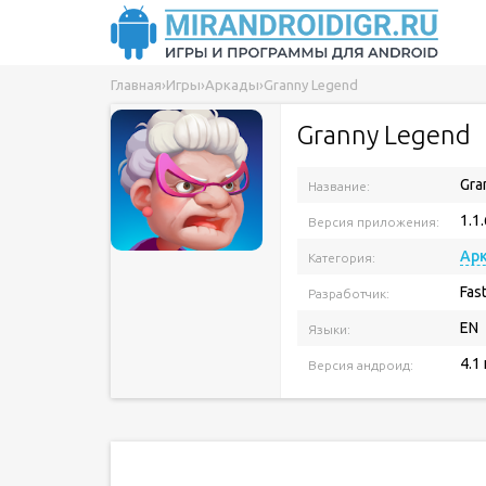
Главная
›
Игры
›
Аркады
›
Granny Legend
Granny Legend
Gra
Название:
1.1.
Версия приложения:
Ар
Категория:
Fas
Разработчик:
EN
Языки:
4.1
Версия андроид: