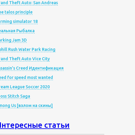
rand Theft Auto: San Andreas
e talos principle
rming simulator 18
еальная Рыбалка
arking Jam 3D
hill Rush Water Park Racing
and Theft Auto Vice City
ssassin’s Creed Идентификация
eed for speed most wanted
ream League Soccer 2020
oss Stitch Saga
mong Us [взлом на скины]
Интересные статьи