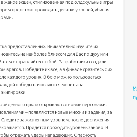
 в жанре экшен, стилизованная под олдскульные игры
тором предстоит проходить десятки уровней, убивая
ирами.
ятка предоставленных. Внимательно изучите их
новитесь на наиболее близком для Вас по духу или
Затем отправляйтесь в бой. Разработчики создали
 врагов. Победите их все, а в финале сразитесь с их
ле каждого уровня. В бою можно пользоваться
 каждой победы начисляются монеты на
М
 экипировки.
П
 пройденного цикла открываются новые персонажи.
овлениями – появляются новые миссии и задания, за
. Следите за жизненным уровнем, после достижения
рекращается. Придется проходить уровень заново. В
чтобы отражать удары нападающих. Опасность