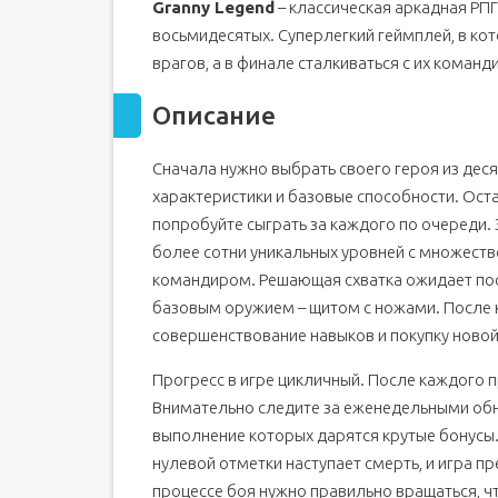
Granny Legend
– классическая аркадная РПГ
восьмидесятых. Суперлегкий геймплей, в ко
врагов, а в финале сталкиваться с их команд
Описание
Сначала нужно выбрать своего героя из дес
характеристики и базовые способности. Оста
попробуйте сыграть за каждого по очереди. 
более сотни уникальных уровней с множеством
командиром. Решающая схватка ожидает пос
базовым оружием – щитом с ножами. После
совершенствование навыков и покупку новой
Прогресс в игре цикличный. После каждого
Внимательно следите за еженедельными обн
выполнение которых дарятся крутые бонусы
нулевой отметки наступает смерть, и игра п
процессе боя нужно правильно вращаться, 