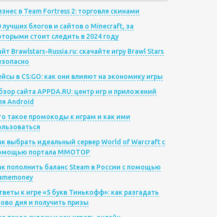
изнес в Team Fortress 2: торговля скинами
0 лучших блогов и сайтов о Minecraft, за
оторыми стоит следить в 2024 году
йт Brawlstars-Russia.ru: скачайте игру Brawl Stars
езопасно
ейсы в CS:GO: как они влияют на экономику игры
бзор сайта APPDA.RU: центр игр и приложений
ля Android
то такое промокоды к играм и как ими
ользоваться
ак выбрать идеальный сервер World of Warcraft с
омощью портала MMOTOP
ак пополнить баланс Steam в России с помощью
amemoney
тветы к игре «5 букв Тинькофф»: как разгадать
лово дня и получить призы