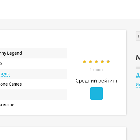
nny Legend
6
1 голос
кады
Д
Средний рейтинг
tone Games
И
 и выше