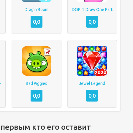
Drag’n’Boom
DOP 4: Draw One Part
0,0
0,0
и
Bad Piggies
Jewel Legend
0,0
0,0
 первым кто его оставит