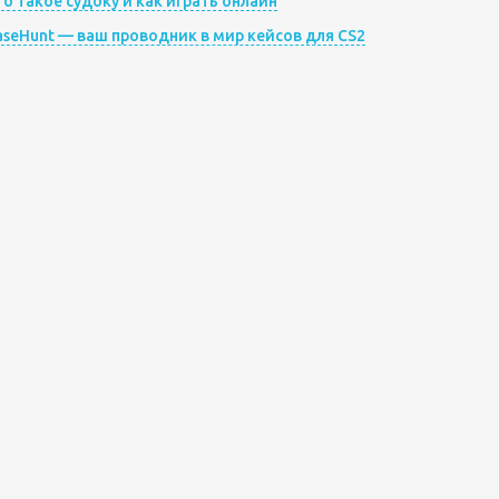
то такое судоку и как играть онлайн
aseHunt — ваш проводник в мир кейсов для CS2