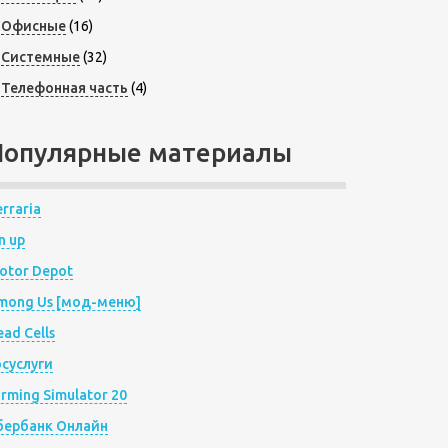
Офисные
(16)
Системные
(32)
Телефонная часть
(4)
Популярные материалы
rraria
n up
otor Depot
mong Us [мод-меню]
ad Cells
осуслуги
arming Simulator 20
бербанк Онлайн