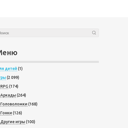
Меню
ля детей
(1)
гры
(2 099)
RPG
(174)
Аркады
(264)
Головоломки
(168)
Гонки
(126)
Другие игры
(100)