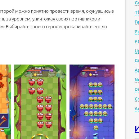
G
 которой можно приятно провести время, окунувшись в
Th
ь за уровнем, уничтожая своих противников и
Fa
м. Выбирайте своего героя и прокачивайте его до
Р
P
Up
Gr
A
N
D
Cr
A