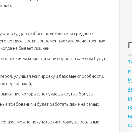
акомб.
ую эпоху, для любого пользователя среднего
жего воздуха среди современных суперкачественных
икогда не бывает лишней
сположением комнат и коридоров, на каждом будут
Te
pi
ероя, улучшая экипировку и базовые способности.
M
ков персонажей;
A
 выполнив которые, получаешь крутые бонусы
De
ые требования и будет работать даже на самых
Г
F
сонажа можно покупать экипировку за реальные
С