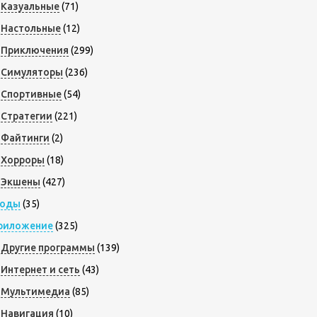
Казуальные
(71)
Настольные
(12)
Приключения
(299)
Симуляторы
(236)
Спортивные
(54)
Стратегии
(221)
Файтинги
(2)
Хорроры
(18)
Экшены
(427)
оды
(35)
риложение
(325)
Другие программы
(139)
Интернет и сеть
(43)
Мультимедиа
(85)
Навигация
(10)