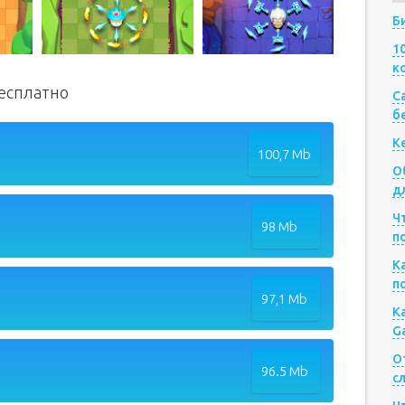
Б
1
к
бесплатно
Са
б
К
100,7 Mb
О
д
Ч
98 Mb
п
К
п
97,1 Mb
К
G
О
96.5 Mb
с