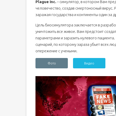
Plague Inc.
– симулятор, в котором Вам пре
человечество, создав смертоносный вирус. 
заражая государства и континенты один за д
Цель биосимулятора заключается в разрабо
уничтожить все живое. Вам предстоит созда
параметрами и заразить нулевого пациента.
сценарий, по которому зараза убьет всех люд
опережение с учеными.
Фото
Видео