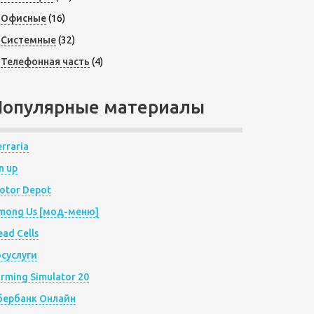
Офисные
(16)
Системные
(32)
Телефонная часть
(4)
Популярные материалы
rraria
n up
otor Depot
mong Us [мод-меню]
ad Cells
осуслуги
arming Simulator 20
бербанк Онлайн