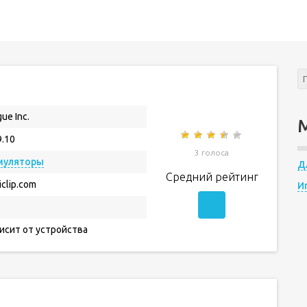
gue Inc.
9.10
3 голоса
муляторы
Д
Средний рейтинг
iclip.com
И
исит от устройства