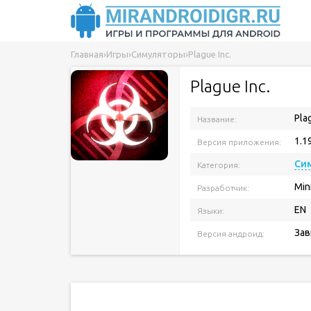
Главная
›
Игры
›
Симуляторы
›
Plague Inc.
Plague Inc.
Pla
Название:
1.1
Версия приложения:
Си
Категория:
Min
Разработчик:
EN
Языки:
Зав
Версия андроид: