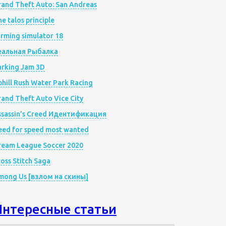
rand Theft Auto: San Andreas
e talos principle
rming simulator 18
еальная Рыбалка
arking Jam 3D
hill Rush Water Park Racing
and Theft Auto Vice City
ssassin’s Creed Идентификация
eed for speed most wanted
ream League Soccer 2020
oss Stitch Saga
mong Us [взлом на скины]
Интересные статьи