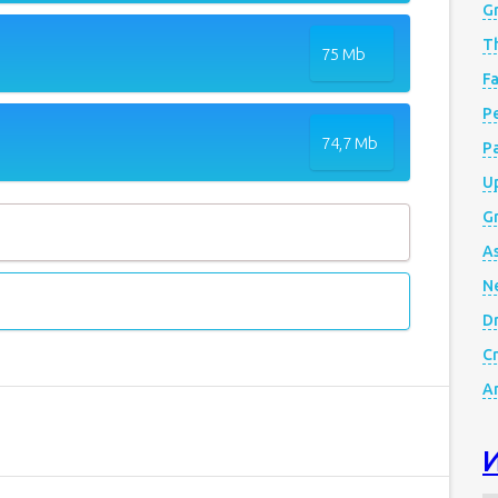
G
Th
75 Mb
Fa
Р
74,7 Mb
P
Up
Gr
A
N
D
Cr
A