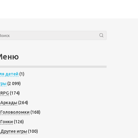
Меню
ля детей
(1)
гры
(2 099)
RPG
(174)
Аркады
(264)
Головоломки
(168)
Гонки
(126)
Другие игры
(100)