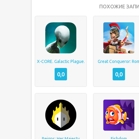
ПОХОЖИЕ ЗАПИ
X-CORE. Galactic Plague.
Great Conqueror: Ro
0,0
0,0
Reigns: Her Majesty
Fishdom