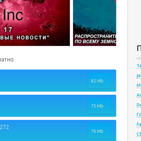
латно
Te
pi
82 Mb
M
A
De
75 Mb
Г
F
1272
76 Mb
С