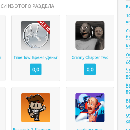
СИ ИЗ ЭТОГО РАЗДЕЛА
Б
1
к
Са
б
К
О
m
Timeflow: Время-Деньг
Granny Chapter Two
д
0,0
0,0
Ч
п
К
п
К
G
О
с
Escapists 2: Карманный побег
gardenscapes