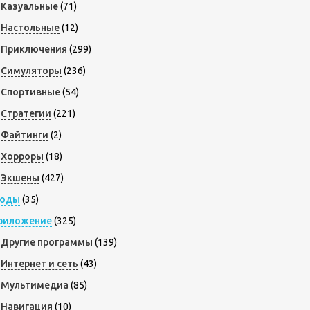
Казуальные
(71)
Настольные
(12)
Приключения
(299)
Симуляторы
(236)
Спортивные
(54)
Стратегии
(221)
Файтинги
(2)
Хорроры
(18)
Экшены
(427)
оды
(35)
риложение
(325)
Другие программы
(139)
Интернет и сеть
(43)
Мультимедиа
(85)
Навигация
(10)