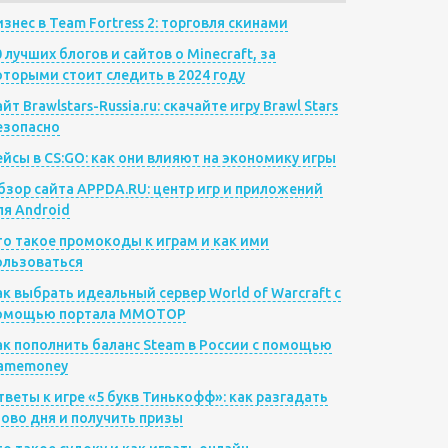
изнес в Team Fortress 2: торговля скинами
0 лучших блогов и сайтов о Minecraft, за
оторыми стоит следить в 2024 году
йт Brawlstars-Russia.ru: скачайте игру Brawl Stars
езопасно
ейсы в CS:GO: как они влияют на экономику игры
бзор сайта APPDA.RU: центр игр и приложений
ля Android
то такое промокоды к играм и как ими
ользоваться
ак выбрать идеальный сервер World of Warcraft с
омощью портала MMOTOP
ак пополнить баланс Steam в России с помощью
amemoney
тветы к игре «5 букв Тинькофф»: как разгадать
лово дня и получить призы