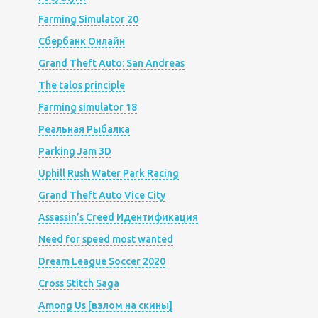
Farming Simulator 20
Сбербанк Онлайн
Grand Theft Auto: San Andreas
The talos principle
Farming simulator 18
Реальная Рыбалка
Parking Jam 3D
Uphill Rush Water Park Racing
Grand Theft Auto Vice City
Assassin’s Creed Идентификация
Need for speed most wanted
Dream League Soccer 2020
Cross Stitch Saga
Among Us [взлом на скины]