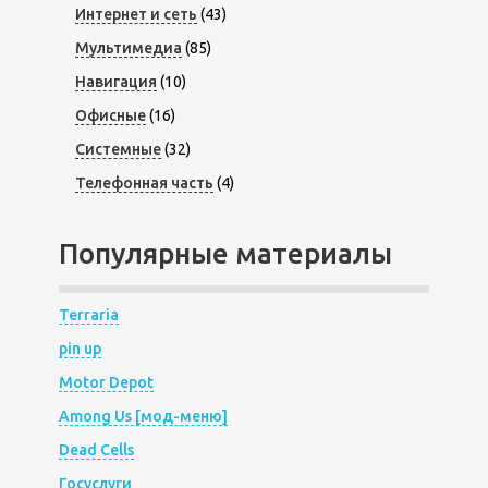
Интернет и сеть
(43)
Мультимедиа
(85)
Навигация
(10)
Офисные
(16)
Системные
(32)
Телефонная часть
(4)
Популярные материалы
Terraria
pin up
Motor Depot
Among Us [мод-меню]
Dead Cells
Госуслуги