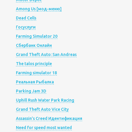
Among Us [мод-меню]
Dead Cells
Госуслуги
Farming Simulator 20
Сбербанк Онлайн
Grand Theft Auto: San Andreas
The talos principle
Farming simulator 18
Реальная Рыбалка
Parking Jam 3D
Uphill Rush Water Park Racing
Grand Theft Auto Vice City
Assassin’s Creed Идентификация
Need for speed most wanted