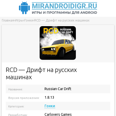
Главная
›
Игры
›
Гонки
›
RCD — Дрифт на русских машинах
RCD — Дрифт на русских
машинах
Russian Car Drift
Название:
1.8.13
Версия приложения:
Гонки
Категория:
Carlovers Games
Разработчик: