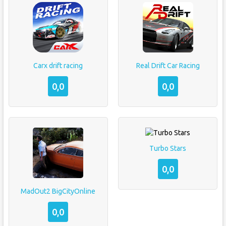
Carx drift racing
Real Drift Car Racing
0,0
0,0
Turbo Stars
0,0
MadOut2 BigCityOnline
0,0