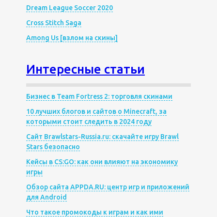
Dream League Soccer 2020
Cross Stitch Saga
Among Us [взлом на скины]
Интересные статьи
Бизнес в Team Fortress 2: торговля скинами
10 лучших блогов и сайтов о Minecraft, за
которыми стоит следить в 2024 году
Сайт Brawlstars-Russia.ru: скачайте игру Brawl
Stars безопасно
Кейсы в CS:GO: как они влияют на экономику
игры
Обзор сайта APPDA.RU: центр игр и приложений
для Android
Что такое промокоды к играм и как ими