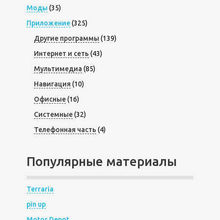
Моды
(35)
Приложение
(325)
Другие программы
(139)
Интернет и сеть
(43)
Мультимедиа
(85)
Навигация
(10)
Офисные
(16)
Системные
(32)
Телефонная часть
(4)
Популярные материалы
Terraria
pin up
Motor Depot