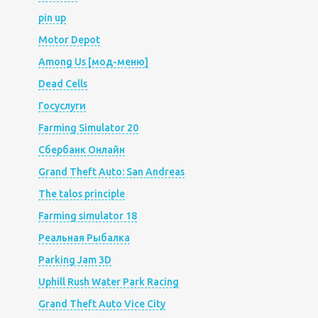
pin up
Motor Depot
Among Us [мод-меню]
Dead Cells
Госуслуги
Farming Simulator 20
Сбербанк Онлайн
Grand Theft Auto: San Andreas
The talos principle
Farming simulator 18
Реальная Рыбалка
Parking Jam 3D
Uphill Rush Water Park Racing
Grand Theft Auto Vice City