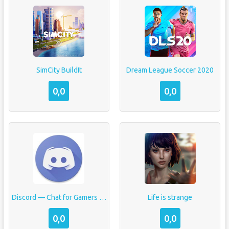
SimCity BuildIt
Dream League Soccer 2020
0,0
0,0
Discord — Chat for Gamers by
Life is strange
0,0
0,0