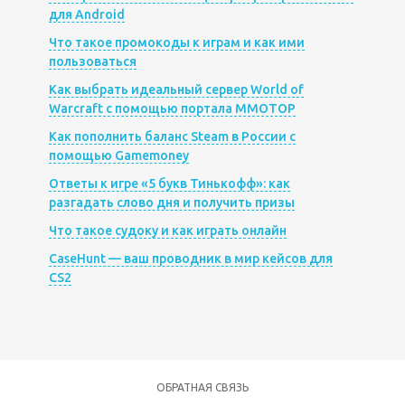
для Android
Что такое промокоды к играм и как ими
пользоваться
Как выбрать идеальный сервер World of
Warcraft с помощью портала MMOTOP
Как пополнить баланс Steam в России с
помощью Gamemoney
Ответы к игре «5 букв Тинькофф»: как
разгадать слово дня и получить призы
Что такое судоку и как играть онлайн
CaseHunt — ваш проводник в мир кейсов для
CS2
ОБРАТНАЯ СВЯЗЬ