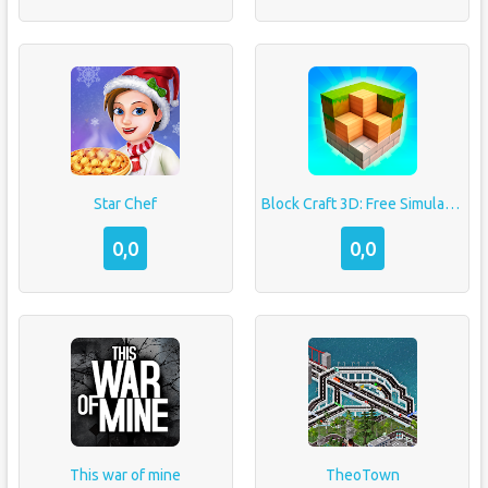
Star Chef
Block Craft 3D: Free Simulator
0,0
0,0
This war of mine
TheoTown