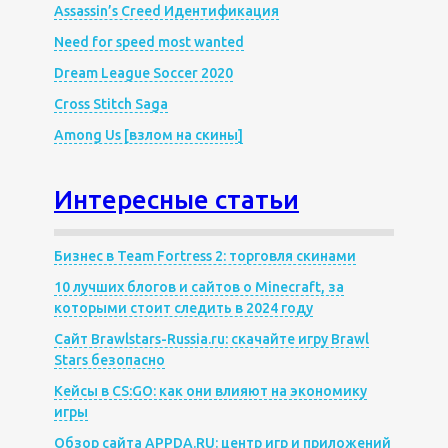
Assassin’s Creed Идентификация
Need for speed most wanted
Dream League Soccer 2020
Cross Stitch Saga
Among Us [взлом на скины]
Интересные статьи
Бизнес в Team Fortress 2: торговля скинами
10 лучших блогов и сайтов о Minecraft, за
которыми стоит следить в 2024 году
Сайт Brawlstars-Russia.ru: скачайте игру Brawl
Stars безопасно
Кейсы в CS:GO: как они влияют на экономику
игры
Обзор сайта APPDA.RU: центр игр и приложений