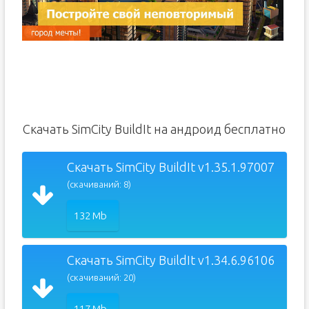
Скачать SimCity BuildIt на андроид бесплатно
Скачать SimCity BuildIt v1.35.1.97007
(скачиваний: 8)
132 Mb
Скачать SimCity BuildIt v1.34.6.96106
(скачиваний: 20)
117 Mb