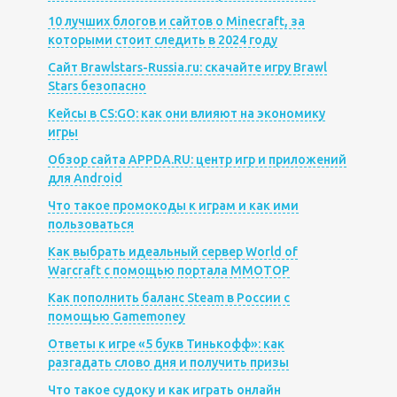
10 лучших блогов и сайтов о Minecraft, за
которыми стоит следить в 2024 году
Сайт Brawlstars-Russia.ru: скачайте игру Brawl
Stars безопасно
Кейсы в CS:GO: как они влияют на экономику
игры
Обзор сайта APPDA.RU: центр игр и приложений
для Android
Что такое промокоды к играм и как ими
пользоваться
Как выбрать идеальный сервер World of
Warcraft с помощью портала MMOTOP
Как пополнить баланс Steam в России с
помощью Gamemoney
Ответы к игре «5 букв Тинькофф»: как
разгадать слово дня и получить призы
Что такое судоку и как играть онлайн