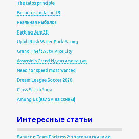
The talos principle
Farming simulator 18
Реальная Рыбалка
Parking Jam 3D
Uphill Rush Water Park Racing
Grand Theft Auto Vice City
Assassin’s Creed Идентификация
Need for speed most wanted
Dream League Soccer 2020
Cross Stitch Saga
Among Us [взлом на скины]
Интересные статьи
Бизнес в Team Fortress 2: торговля скинами