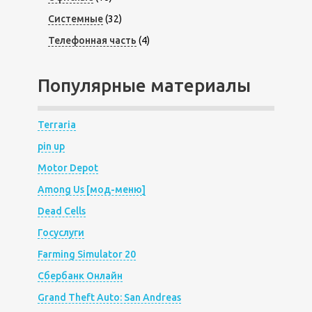
Системные
(32)
Телефонная часть
(4)
Популярные материалы
Terraria
pin up
Motor Depot
Among Us [мод-меню]
Dead Cells
Госуслуги
Farming Simulator 20
Сбербанк Онлайн
Grand Theft Auto: San Andreas