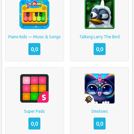
Piano Kids — Music & Songs
Talking Larry The Bird
0,0
0,0
Super Pads
Smolsies
0,0
0,0