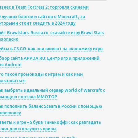
изнес в Team Fortress 2: торговля скинами
0 лучших блогов и сайтов о Minecraft, за
оторыми стоит следить в 2024 году
йт Brawlstars-Russia.ru: скачайте игру Brawl Stars
езопасно
ейсы в CS:GO: как они влияют на экономику игры
бзор сайта APPDA.RU: центр игр и приложений
ля Android
то такое промокоды к играм и как ими
ользоваться
ак выбрать идеальный сервер World of Warcraft с
омощью портала MMOTOP
ак пополнить баланс Steam в России с помощью
amemoney
тветы к игре «5 букв Тинькофф»: как разгадать
лово дня и получить призы