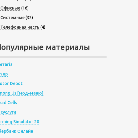
Офисные
(16)
Системные
(32)
Телефонная часть
(4)
Популярные материалы
rraria
n up
otor Depot
mong Us [мод-меню]
ad Cells
осуслуги
arming Simulator 20
бербанк Онлайн