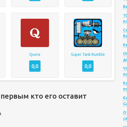
Б
1
к
Са
б
К
О
Quora
Super Tank Rumble
д
0,0
0,0
Ч
п
К
п
 первым кто его оставит
К
G
О
.
с