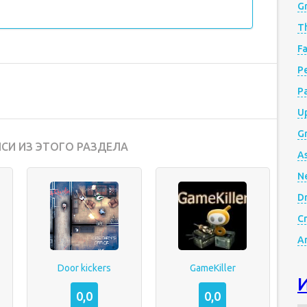
G
Th
Fa
Р
P
Up
Gr
СИ ИЗ ЭТОГО РАЗДЕЛА
A
N
D
Cr
A
Door kickers
GameKiller
0,0
0,0