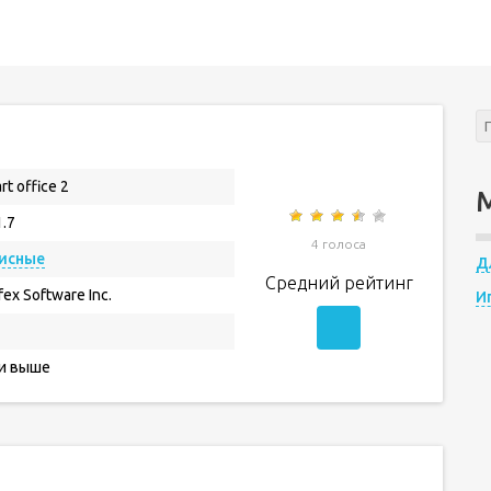
rt office 2
1.7
4 голоса
исные
Д
Средний рейтинг
fex Software Inc.
И
 и выше