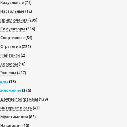
Казуальные
(71)
Настольные
(12)
Приключения
(299)
Симуляторы
(236)
Спортивные
(54)
Стратегии
(221)
Файтинги
(2)
Хорроры
(18)
Экшены
(427)
оды
(35)
риложение
(325)
Другие программы
(139)
Интернет и сеть
(43)
Мультимедиа
(85)
Навигация
(10)