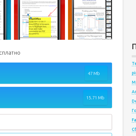
есплатно
Te
pi
47 Mb
M
A
15.71 Mb
De
Г
F
С