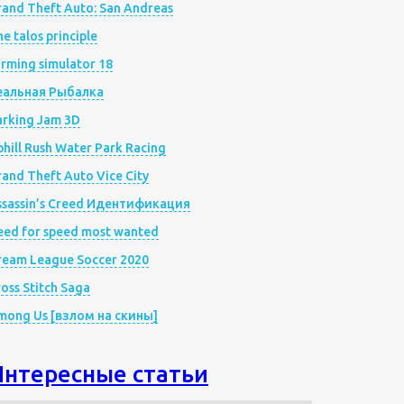
rand Theft Auto: San Andreas
e talos principle
rming simulator 18
еальная Рыбалка
arking Jam 3D
hill Rush Water Park Racing
and Theft Auto Vice City
ssassin’s Creed Идентификация
eed for speed most wanted
ream League Soccer 2020
oss Stitch Saga
mong Us [взлом на скины]
Интересные статьи