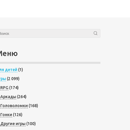
Меню
ля детей
(1)
гры
(2 099)
RPG
(174)
Аркады
(264)
Головоломки
(168)
Гонки
(126)
Другие игры
(100)