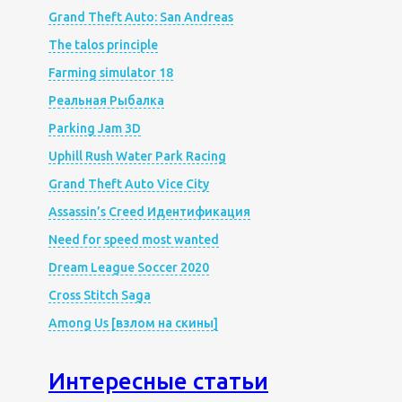
Grand Theft Auto: San Andreas
The talos principle
Farming simulator 18
Реальная Рыбалка
Parking Jam 3D
Uphill Rush Water Park Racing
Grand Theft Auto Vice City
Assassin’s Creed Идентификация
Need for speed most wanted
Dream League Soccer 2020
Cross Stitch Saga
Among Us [взлом на скины]
Интересные статьи