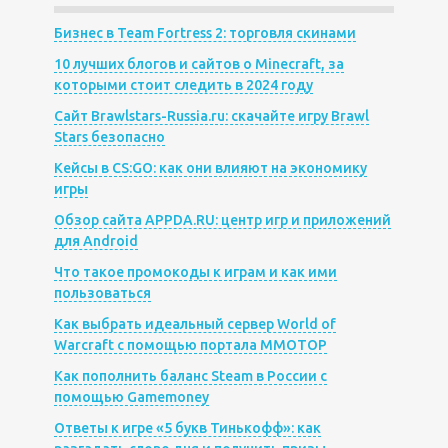
Бизнес в Team Fortress 2: торговля скинами
10 лучших блогов и сайтов о Minecraft, за
которыми стоит следить в 2024 году
Сайт Brawlstars-Russia.ru: скачайте игру Brawl
Stars безопасно
Кейсы в CS:GO: как они влияют на экономику
игры
Обзор сайта APPDA.RU: центр игр и приложений
для Android
Что такое промокоды к играм и как ими
пользоваться
Как выбрать идеальный сервер World of
Warcraft с помощью портала MMOTOP
Как пополнить баланс Steam в России с
помощью Gamemoney
Ответы к игре «5 букв Тинькофф»: как