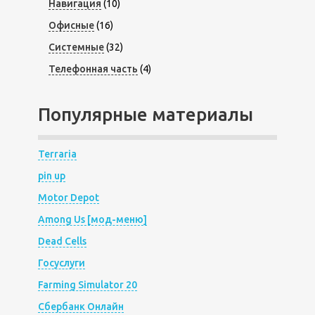
Навигация
(10)
Офисные
(16)
Системные
(32)
Телефонная часть
(4)
Популярные материалы
Terraria
pin up
Motor Depot
Among Us [мод-меню]
Dead Cells
Госуслуги
Farming Simulator 20
Сбербанк Онлайн