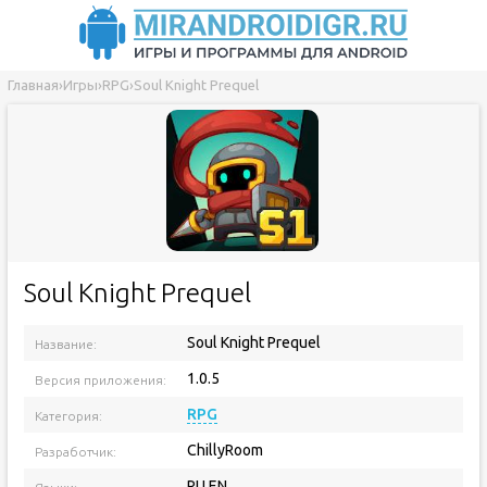
Главная
›
Игры
›
RPG
›
Soul Knight Prequel
Soul Knight Prequel
Soul Knight Prequel
Название:
1.0.5
Версия приложения:
RPG
Категория:
ChillyRoom
Разработчик:
RU EN