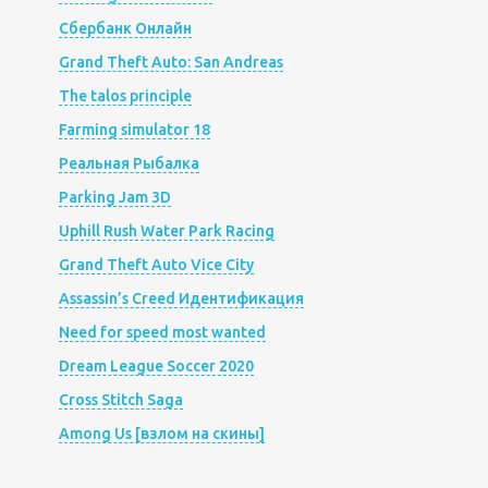
Сбербанк Онлайн
Grand Theft Auto: San Andreas
The talos principle
Farming simulator 18
Реальная Рыбалка
Parking Jam 3D
Uphill Rush Water Park Racing
Grand Theft Auto Vice City
Assassin’s Creed Идентификация
Need for speed most wanted
Dream League Soccer 2020
Cross Stitch Saga
Among Us [взлом на скины]