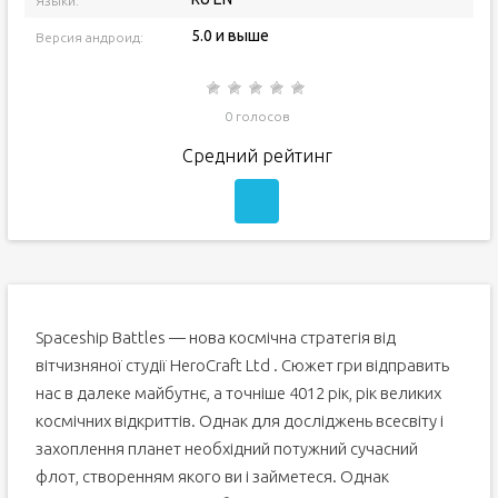
Языки:
5.0 и выше
Версия андроид:
0 голосов
Средний рейтинг
Spaceship Battles — нова космічна стратегія від
вітчизняної студії HeroCraft Ltd . Сюжет гри відправить
нас в далеке майбутнє, а точніше 4012 рік, рік великих
космічних відкриттів. Однак для досліджень всесвіту і
захоплення планет необхідний потужний сучасний
флот, створенням якого ви і займетеся. Однак