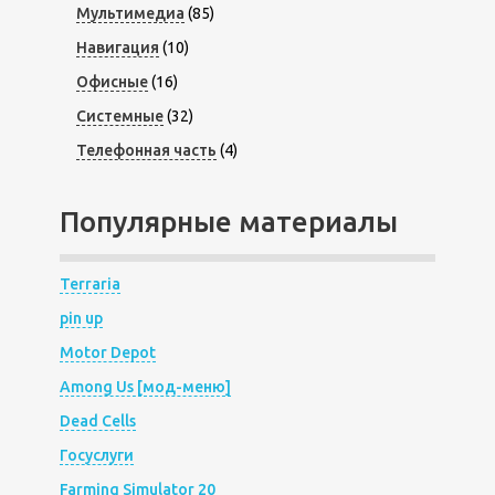
Мультимедиа
(85)
Навигация
(10)
Офисные
(16)
Системные
(32)
Телефонная часть
(4)
Популярные материалы
Terraria
pin up
Motor Depot
Among Us [мод-меню]
Dead Cells
Госуслуги
Farming Simulator 20