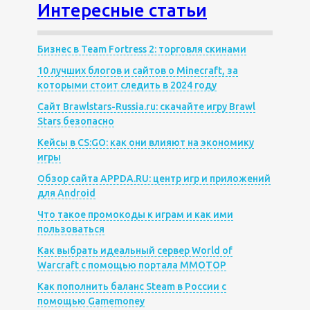
Интересные статьи
Бизнес в Team Fortress 2: торговля скинами
10 лучших блогов и сайтов о Minecraft, за
которыми стоит следить в 2024 году
Сайт Brawlstars-Russia.ru: скачайте игру Brawl
Stars безопасно
Кейсы в CS:GO: как они влияют на экономику
игры
Обзор сайта APPDA.RU: центр игр и приложений
для Android
Что такое промокоды к играм и как ими
пользоваться
Как выбрать идеальный сервер World of
Warcraft с помощью портала MMOTOP
Как пополнить баланс Steam в России с
помощью Gamemoney