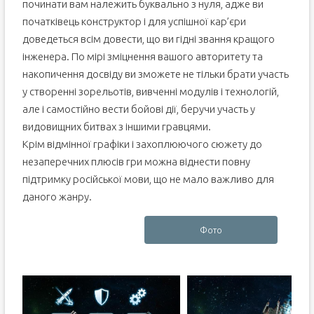
починати вам належить буквально з нуля, адже ви
початківець конструктор і для успішної кар’єри
доведеться всім довести, що ви гідні звання кращого
інженера. По мірі зміцнення вашого авторитету та
накопичення досвіду ви зможете не тільки брати участь
у створенні зорельотів, вивченні модулів і технологій,
але і самостійно вести бойові дії, беручи участь у
видовищних битвах з іншими гравцями.
Крім відмінної графіки і захоплюючого сюжету до
незаперечних плюсів гри можна віднести повну
підтримку російської мови, що не мало важливо для
даного жанру.
Фото