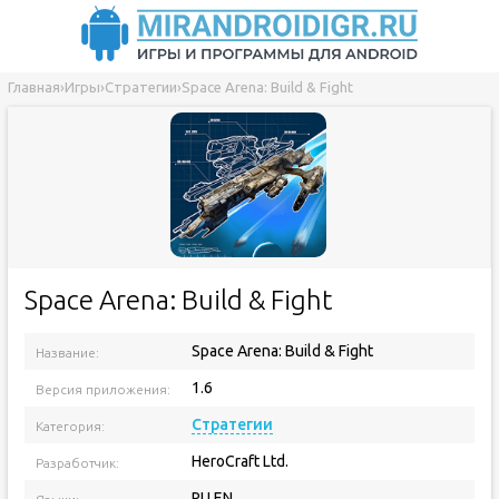
Главная
›
Игры
›
Стратегии
›
Space Arena: Build & Fight
Space Arena: Build & Fight
Space Arena: Build & Fight
Название:
1.6
Версия приложения:
Стратегии
Категория:
HeroCraft Ltd.
Разработчик:
RU EN