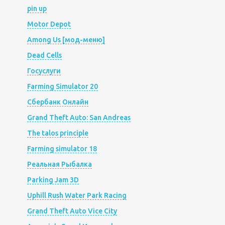
pin up
Motor Depot
Among Us [мод-меню]
Dead Cells
Госуслуги
Farming Simulator 20
Сбербанк Онлайн
Grand Theft Auto: San Andreas
The talos principle
Farming simulator 18
Реальная Рыбалка
Parking Jam 3D
Uphill Rush Water Park Racing
Grand Theft Auto Vice City