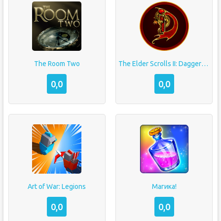
The Room Two
The Elder Scrolls II: Daggerfall
0,0
0,0
Art of War: Legions
Магика!
0,0
0,0