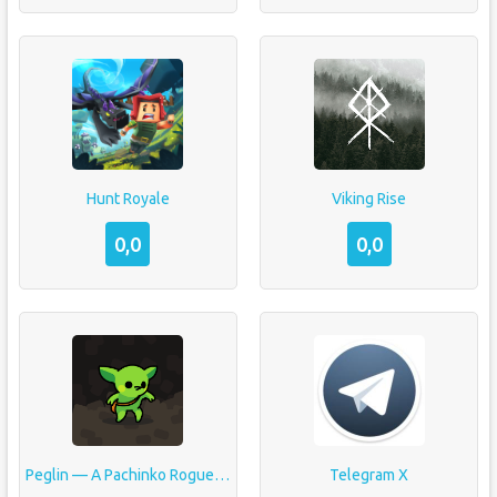
Hunt Royale
Viking Rise
0,0
0,0
Peglin — A Pachinko Roguelike
Telegram X