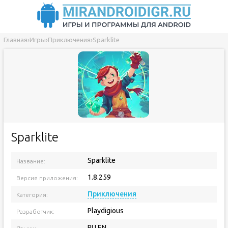
Главная
›
Игры
›
Приключения
›
Sparklite
Sparklite
Sparklite
Название:
1.8.259
Версия приложения:
Приключения
Категория:
Playdigious
Разработчик:
RU EN