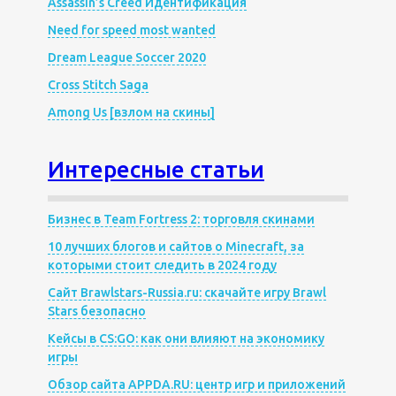
Assassin’s Creed Идентификация
Need for speed most wanted
Dream League Soccer 2020
Cross Stitch Saga
Among Us [взлом на скины]
Интересные статьи
Бизнес в Team Fortress 2: торговля скинами
10 лучших блогов и сайтов о Minecraft, за
которыми стоит следить в 2024 году
Сайт Brawlstars-Russia.ru: скачайте игру Brawl
Stars безопасно
Кейсы в CS:GO: как они влияют на экономику
игры
Обзор сайта APPDA.RU: центр игр и приложений