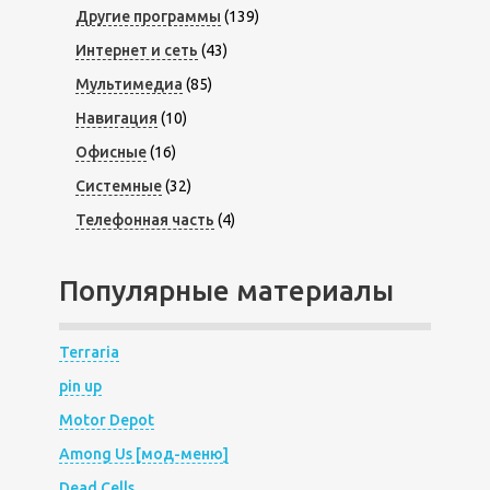
Другие программы
(139)
Интернет и сеть
(43)
Мультимедиа
(85)
Навигация
(10)
Офисные
(16)
Системные
(32)
Телефонная часть
(4)
Популярные материалы
Terraria
pin up
Motor Depot
Among Us [мод-меню]
Dead Cells