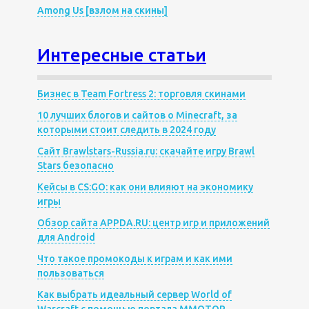
Among Us [взлом на скины]
Интересные статьи
Бизнес в Team Fortress 2: торговля скинами
10 лучших блогов и сайтов о Minecraft, за
которыми стоит следить в 2024 году
Сайт Brawlstars-Russia.ru: скачайте игру Brawl
Stars безопасно
Кейсы в CS:GO: как они влияют на экономику
игры
Обзор сайта APPDA.RU: центр игр и приложений
для Android
Что такое промокоды к играм и как ими
пользоваться
Как выбрать идеальный сервер World of