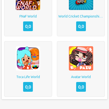
FNaF World
World Cricket Championship 2
0,0
0,0
Toca Life World
Avatar World
0,0
0,0