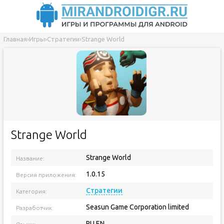
Главная
›
Игры
›
Стратегии
›
Strange World
Strange World
Strange World
Название:
1.0.15
Версия приложения:
Стратегии
Категория:
Seasun Game Corporation limited
Разработчик:
RU EN