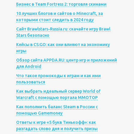
Бизнес в Team Fortress 2: торговля скинами
10 лучших блогов и сайтов о Minecraft, за
которыми стоит следить в 2024 году
Сайт Brawlstars-Russia.ru: скачайте игру Brawl
Stars безопасно
Кейсы в CS:GO: как они влияют на экономику
игры
Обзор сайта APPDA.RU: центр игр и приложений
для Android
Что такое промокоды к играм и как ими
пользоваться
Как выбрать идеальный сервер World of
Warcraft с помощью портала MMOTOP
Как пополнить баланс Steam в России с
помощью Gamemoney
Ответы к игре «5 букв Тинькофф»: как
разгадать слово дня и получить призы