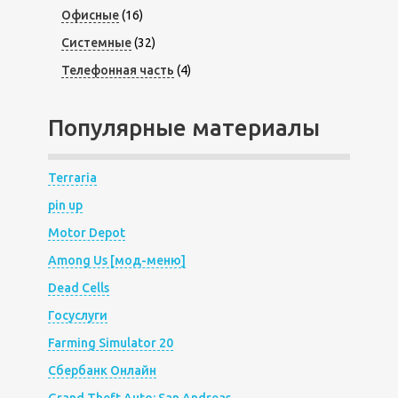
Офисные
(16)
Системные
(32)
Телефонная часть
(4)
Популярные материалы
Terraria
pin up
Motor Depot
Among Us [мод-меню]
Dead Cells
Госуслуги
Farming Simulator 20
Сбербанк Онлайн