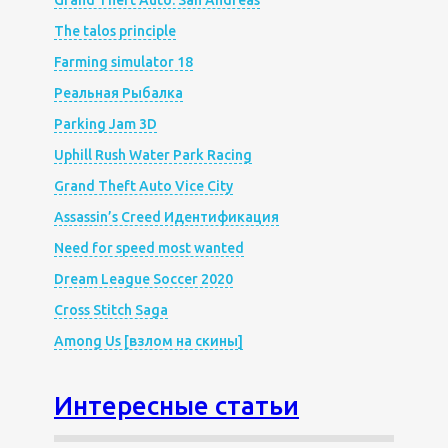
Grand Theft Auto: San Andreas
The talos principle
Farming simulator 18
Реальная Рыбалка
Parking Jam 3D
Uphill Rush Water Park Racing
Grand Theft Auto Vice City
Assassin’s Creed Идентификация
Need for speed most wanted
Dream League Soccer 2020
Cross Stitch Saga
Among Us [взлом на скины]
Интересные статьи