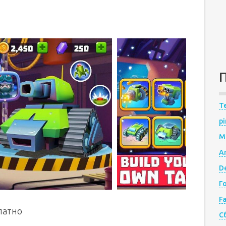
Te
pi
M
A
De
Г
F
латно
С