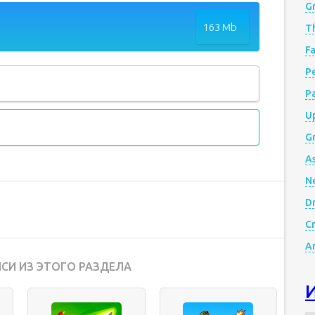
G
163 Mb
Th
Fa
Р
P
Up
Gr
A
N
D
Cr
A
СИ ИЗ ЭТОГО РАЗДЕЛА