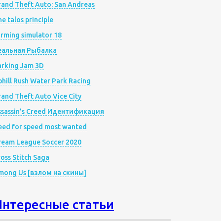
rand Theft Auto: San Andreas
e talos principle
rming simulator 18
еальная Рыбалка
arking Jam 3D
hill Rush Water Park Racing
and Theft Auto Vice City
ssassin’s Creed Идентификация
eed for speed most wanted
ream League Soccer 2020
oss Stitch Saga
mong Us [взлом на скины]
Интересные статьи