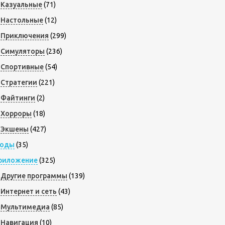
Казуальные
(71)
Настольные
(12)
Приключения
(299)
Симуляторы
(236)
Спортивные
(54)
Стратегии
(221)
Файтинги
(2)
Хорроры
(18)
Экшены
(427)
оды
(35)
риложение
(325)
Другие программы
(139)
Интернет и сеть
(43)
Мультимедиа
(85)
Навигация
(10)