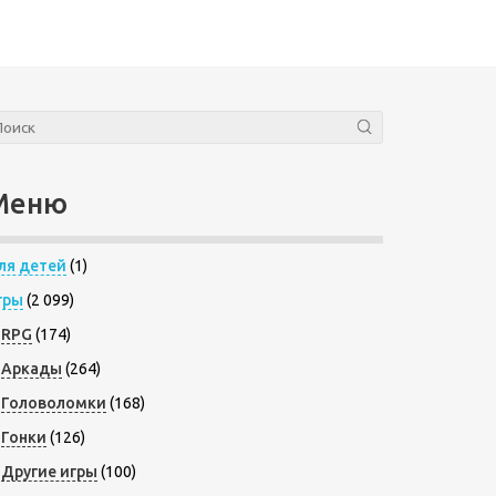
Меню
ля детей
(1)
гры
(2 099)
RPG
(174)
Аркады
(264)
Головоломки
(168)
Гонки
(126)
Другие игры
(100)