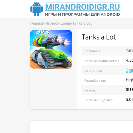
Главная
›
Игры
›
Экшены
›
Tanks a Lot
Tanks a Lot
Tan
Название:
4.5
Версия приложения:
Эк
Категория:
Hig
Разработчик:
RU 
Языки:
5.0
Версия андроид: