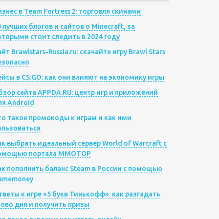
изнес в Team Fortress 2: торговля скинами
0 лучших блогов и сайтов о Minecraft, за
оторыми стоит следить в 2024 году
йт Brawlstars-Russia.ru: скачайте игру Brawl Stars
езопасно
ейсы в CS:GO: как они влияют на экономику игры
бзор сайта APPDA.RU: центр игр и приложений
ля Android
то такое промокоды к играм и как ими
ользоваться
ак выбрать идеальный сервер World of Warcraft с
омощью портала MMOTOP
ак пополнить баланс Steam в России с помощью
amemoney
тветы к игре «5 букв Тинькофф»: как разгадать
лово дня и получить призы