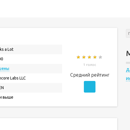
ks a Lot
00
1 голос
шены
Д
Средний рейтинг
hcore Labs LLC
И
EN
 и выше