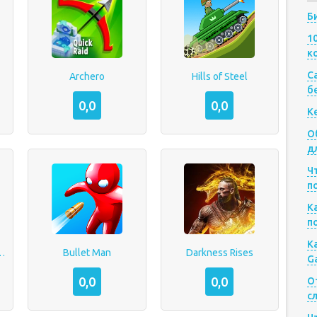
Б
1
к
Са
Archero
Hills of Steel
б
0,0
0,0
К
О
д
Ч
п
К
п
К
axy of Heroes
Bullet Man
Darkness Rises
G
0,0
0,0
О
с