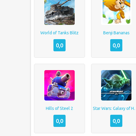
World of Tanks Blitz
Benji Bananas
0,0
0,0
Hills of Steel 2
Star Wars: Gal
0,0
0,0