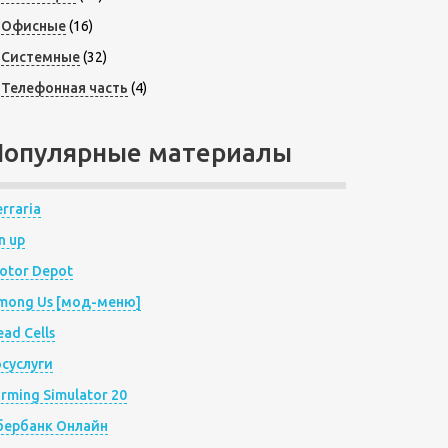
Офисные
(16)
Системные
(32)
Телефонная часть
(4)
Популярные материалы
rraria
n up
otor Depot
mong Us [мод-меню]
ad Cells
осуслуги
arming Simulator 20
бербанк Онлайн