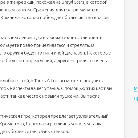
ра в жанре экшн, похожая на Brawl Stars, в которой
венным танком. Сражения длятся три минуты и
 Команда, которая побеждает большинство врагов,
м пальцем левой руки вы можете контролировать
пользуете право прицеливаться и стрелять. В
его оружия будет тот или иной диапазон. Некоторые
сят больше повреждений, а другие стреляют очень
подобных этой, в Tanks A Lot! вы можете получить
торые аспекты вашего танка. С помощью этих карт вы
М
асти танка вместе с новыми пушками. Вы также
П
ктическая игра, которая предлагает увлекательный
Кроме того, благодаря различным частям танка,
дать более сотни разных танков.