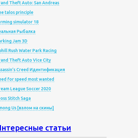
rand Theft Auto: San Andreas
e talos principle
rming simulator 18
еальная Рыбалка
arking Jam 3D
hill Rush Water Park Racing
and Theft Auto Vice City
ssassin’s Creed Идентификация
eed for speed most wanted
ream League Soccer 2020
oss Stitch Saga
mong Us [взлом на скины]
Интересные статьи