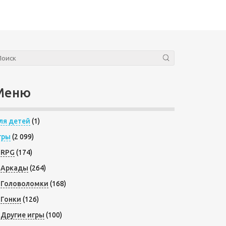
Меню
ля детей
(1)
гры
(2 099)
RPG
(174)
Аркады
(264)
Головоломки
(168)
Гонки
(126)
Другие игры
(100)