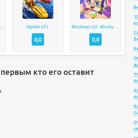
Б
1
к
phalt 8 На взлёт [МОД]
Riptide GP2
Blockman GO : Blocky Mods
Са
0,0
0,0
б
К
О
д
 первым кто его оставит
Ч
п
К
.
п
К
G
О
с