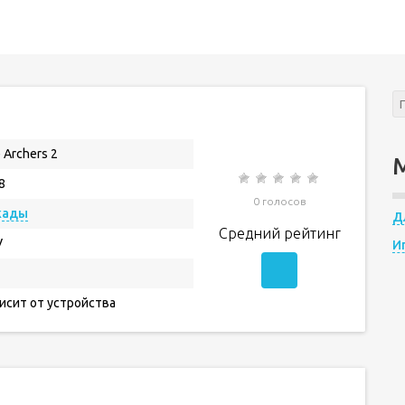
 Archers 2
8
0 голосов
кады
Д
Средний рейтинг
V
И
исит от устройства