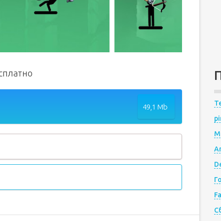
есплатно
Te
49,1 Mb
pi
M
A
De
Г
F
С