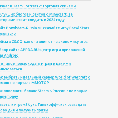
изнес в Team Fortress 2: торговля скинами
0 лучших блогов и сайтов о Minecraft, за
оторыми стоит следить в 2024 году
йт Brawlstars-Russia.ru: скачайте игру Brawl Stars
езопасно
ейсы в CS:GO: как они влияют на экономику игры
бзор сайта APPDA.RU: центр игр и приложений
ля Android
то такое промокоды к играм и как ими
ользоваться
ак выбрать идеальный сервер World of Warcraft с
омощью портала MMOTOP
ак пополнить баланс Steam в России с помощью
amemoney
тветы к игре «5 букв Тинькофф»: как разгадать
лово дня и получить призы