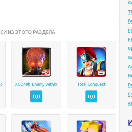
G
Th
Fa
Р
СИ ИЗ ЭТОГО РАЗДЕЛА
P
Up
Gr
A
N
ed
XCOM®: Enemy Within
Total Conquest
D
Cr
0,0
0,0
A