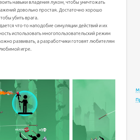
воить навыки владения луком, чтобы уничтожать
ражений довольно простая. Достаточно хорошо
чтобы убить врага.
дается что-то наподобие симуляции действий и их
ность использовать многопользовательский режим
можно развивать, а разработчики готовят любителям
 любимой игре.
М
П