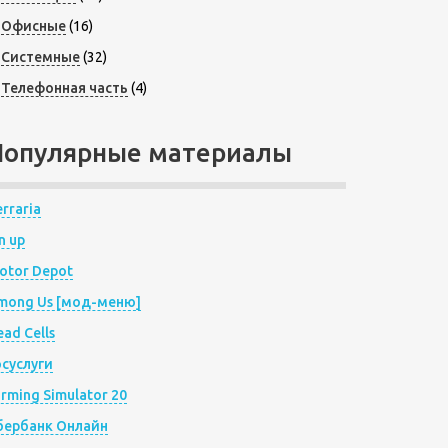
Офисные
(16)
Системные
(32)
Телефонная часть
(4)
Популярные материалы
rraria
n up
otor Depot
mong Us [мод-меню]
ad Cells
осуслуги
arming Simulator 20
бербанк Онлайн