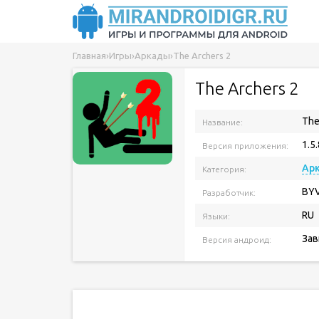
Главная
›
Игры
›
Аркады
›
The Archers 2
The Archers 2
The
Название:
1.5.
Версия приложения:
Ар
Категория:
BY
Разработчик:
RU
Языки:
Зав
Версия андроид: