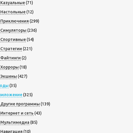
Казуальные
(71)
Настольные
(12)
Приключения
(299)
Симуляторы
(236)
Спортивные
(54)
Стратегии
(221)
Файтинги
(2)
Хорроры
(18)
Экшены
(427)
оды
(35)
риложение
(325)
Другие программы
(139)
Интернет и сеть
(43)
Мультимедиа
(85)
Навигация
(10)