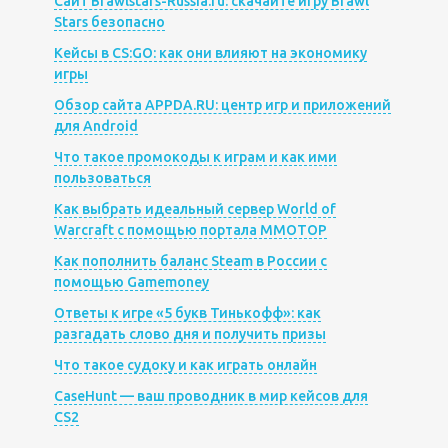
Сайт Brawlstars-Russia.ru: скачайте игру Brawl
Stars безопасно
Кейсы в CS:GO: как они влияют на экономику
игры
Обзор сайта APPDA.RU: центр игр и приложений
для Android
Что такое промокоды к играм и как ими
пользоваться
Как выбрать идеальный сервер World of
Warcraft с помощью портала MMOTOP
Как пополнить баланс Steam в России с
помощью Gamemoney
Ответы к игре «5 букв Тинькофф»: как
разгадать слово дня и получить призы
Что такое судоку и как играть онлайн
CaseHunt — ваш проводник в мир кейсов для
CS2