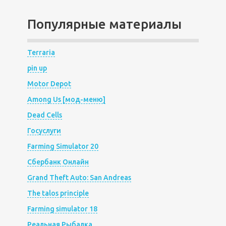
Популярные материалы
Terraria
pin up
Motor Depot
Among Us [мод-меню]
Dead Cells
Госуслуги
Farming Simulator 20
Сбербанк Онлайн
Grand Theft Auto: San Andreas
The talos principle
Farming simulator 18
Реальная Рыбалка