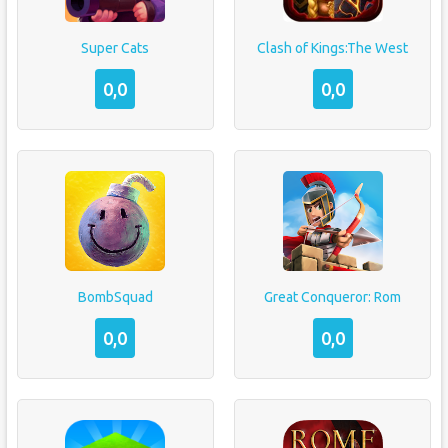
Super Cats
Clash of Kings:The West
0,0
0,0
BombSquad
Great Conqueror: Rom
0,0
0,0