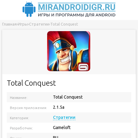
Главная
›
Игры
›
Стратегии
›
Total Conquest
Total Conquest
Total Conquest
Название:
2.1.5a
Версия приложения:
Стратегии
Категория:
Gameloft
Разработчик:
RU