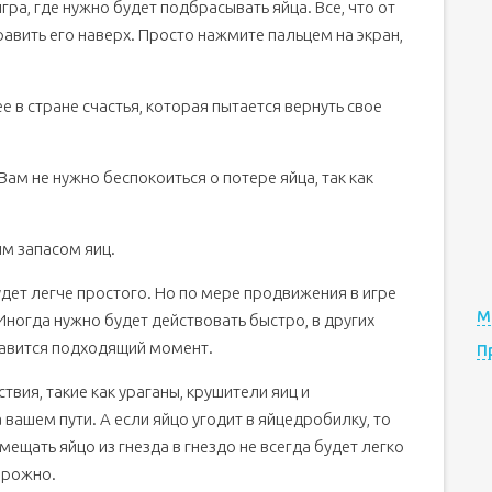
гра, где нужно будет подбрасывать яйца. Все, что от
править его наверх. Просто нажмите пальцем на экран,
е в стране счастья, которая пытается вернуть свое
Вам не нужно беспокоиться о потере яйца, так как
ым запасом яиц.
дет легче простого. Но по мере продвижения в игре
М
 Иногда нужно будет действовать быстро, в других
тавится подходящий момент.
П
вия, такие как ураганы, крушители яиц и
 вашем пути. А если яйцо угодит в яйцедробилку, то
ещать яйцо из гнезда в гнездо не всегда будет легко
орожно.