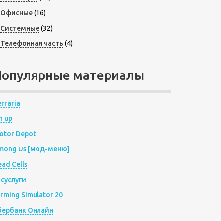
Офисные
(16)
Системные
(32)
Телефонная часть
(4)
Популярные материалы
rraria
n up
otor Depot
mong Us [мод-меню]
ad Cells
осуслуги
arming Simulator 20
бербанк Онлайн