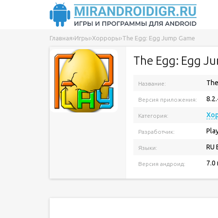
Главная
›
Игры
›
Хорроры
›
The Egg: Egg Jump Game
The Egg: Egg J
The
Название:
8.2.
Версия приложения:
Хо
Категория:
Pla
Разработчик:
RU 
Языки:
7.0
Версия андроид: