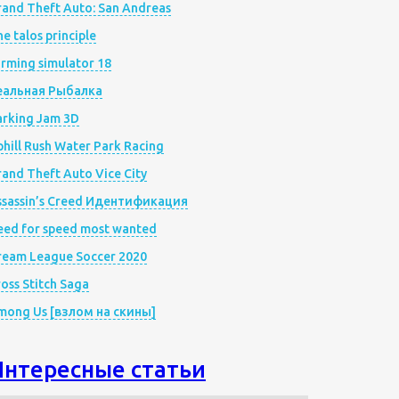
rand Theft Auto: San Andreas
e talos principle
rming simulator 18
еальная Рыбалка
arking Jam 3D
hill Rush Water Park Racing
and Theft Auto Vice City
ssassin’s Creed Идентификация
eed for speed most wanted
ream League Soccer 2020
oss Stitch Saga
mong Us [взлом на скины]
Интересные статьи