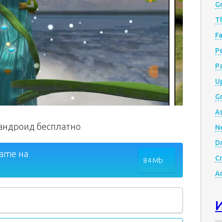
G
Th
Fa
Р
P
Up
Gr
A
 андроид бесплатно
N
D
Game на
Cr
84 Mb
A