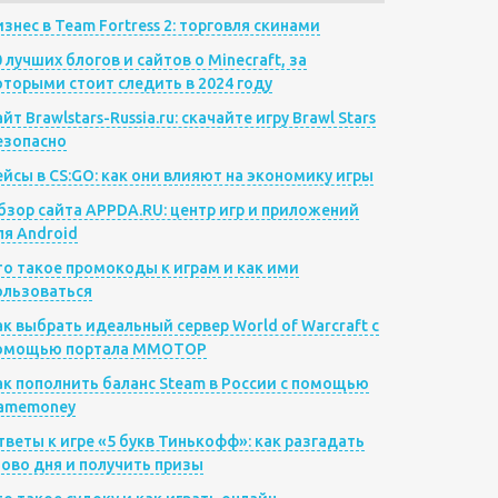
изнес в Team Fortress 2: торговля скинами
0 лучших блогов и сайтов о Minecraft, за
оторыми стоит следить в 2024 году
йт Brawlstars-Russia.ru: скачайте игру Brawl Stars
езопасно
ейсы в CS:GO: как они влияют на экономику игры
бзор сайта APPDA.RU: центр игр и приложений
ля Android
то такое промокоды к играм и как ими
ользоваться
ак выбрать идеальный сервер World of Warcraft с
омощью портала MMOTOP
ак пополнить баланс Steam в России с помощью
amemoney
тветы к игре «5 букв Тинькофф»: как разгадать
лово дня и получить призы