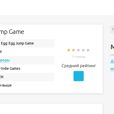
ump Game
 Egg: Egg Jump Game
4
3 голоса
рроры
Д
Средний рейтинг
y Indie Games
И
EN
 и выше