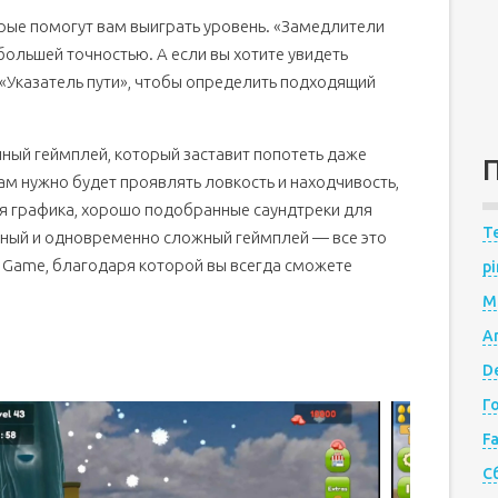
рые помогут вам выиграть уровень. «Замедлители
большей точностью. А если вы хотите увидеть
 «Указатель пути», чтобы определить подходящий
ный геймплей, который заставит попотеть даже
ам нужно будет проявлять ловкость и находчивость,
ая графика, хорошо подобранные саундтреки для
Te
ьный и одновременно сложный геймплей — все это
 Game, благодаря которой вы всегда сможете
pi
M
A
De
Г
F
С