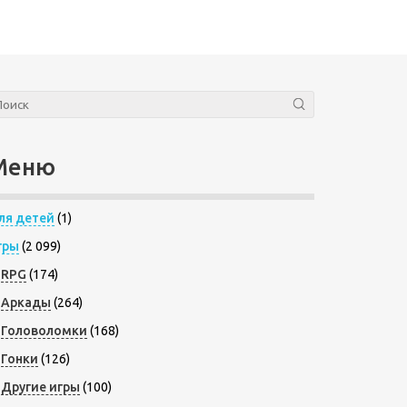
Меню
ля детей
(1)
гры
(2 099)
RPG
(174)
Аркады
(264)
Головоломки
(168)
Гонки
(126)
Другие игры
(100)