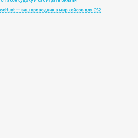
то такое судоку и как играть онлайн
aseHunt — ваш проводник в мир кейсов для CS2