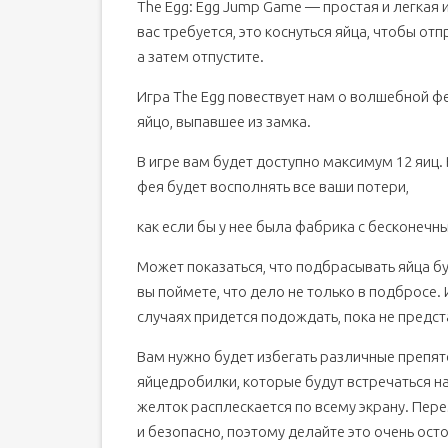
The Egg: Egg Jump Game — простая и легкая и
вас требуется, это коснуться яйца, чтобы от
а затем отпустите.
Игра The Egg повествует нам о волшебной фе
яйцо, выпавшее из замка.
В игре вам будет доступно максимум 12 яиц. 
фея будет восполнять все ваши потери,
как если бы у нее была фабрика с бесконечн
Может показаться, что подбрасывать яйца бу
вы поймете, что дело не только в подбросе.
случаях придется подождать, пока не предс
Вам нужно будет избегать различные препятст
яйцедробилки, которые будут встречаться на
желток расплескается по всему экрану. Перем
и безопасно, поэтому делайте это очень ост