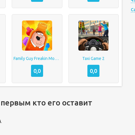
Ч
C
Family Guy Freakin Mobile Game
Taxi Game 2
0,0
0,0
 первым кто его оставит
.