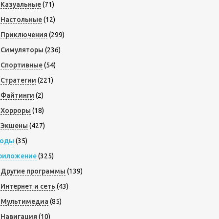
Казуальные
(71)
Настольные
(12)
Приключения
(299)
Симуляторы
(236)
Спортивные
(54)
Стратегии
(221)
Файтинги
(2)
Хорроры
(18)
Экшены
(427)
оды
(35)
риложение
(325)
Другие программы
(139)
Интернет и сеть
(43)
Мультимедиа
(85)
Навигация
(10)