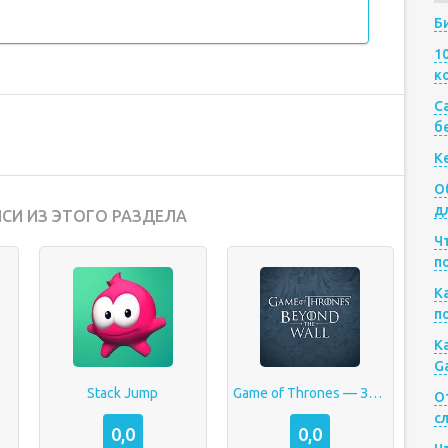
Б
1
к
Са
б
К
О
д
СИ ИЗ ЭТОГО РАЗДЕЛА
Ч
п
К
п
К
G
Stack Jump
Game of Thrones — За Стеной
О
с
0,0
0,0