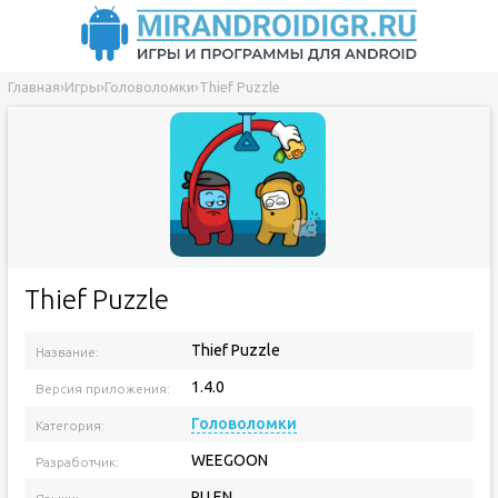
Главная
›
Игры
›
Головоломки
›
Thief Puzzle
Thief Puzzle
Thief Puzzle
Название:
1.4.0
Версия приложения:
Головоломки
Категория:
WEEGOON
Разработчик:
RU EN