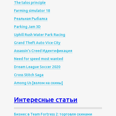
The talos principle
Farming simulator 18
Реальная Рыбалка
Parking Jam 3D
Uphill Rush Water Park Racing
Grand Theft Auto Vice City
Assassin’s Creed Идентификация
Need for speed most wanted
Dream League Soccer 2020
Cross Stitch Saga
Among Us [взлом на скины]
Интересные статьи
Бизнес в Team Fortress 2: торговля скинами