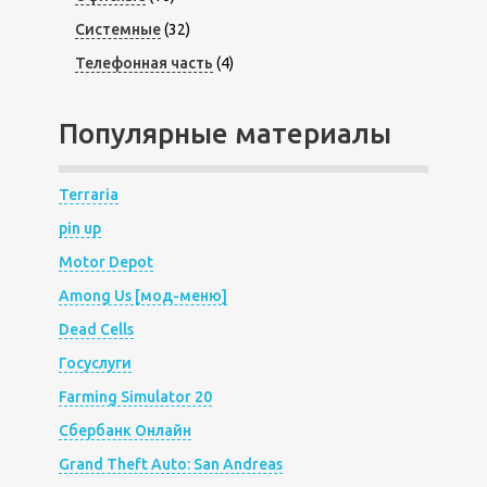
Системные
(32)
Телефонная часть
(4)
Популярные материалы
Terraria
pin up
Motor Depot
Among Us [мод-меню]
Dead Cells
Госуслуги
Farming Simulator 20
Сбербанк Онлайн
Grand Theft Auto: San Andreas