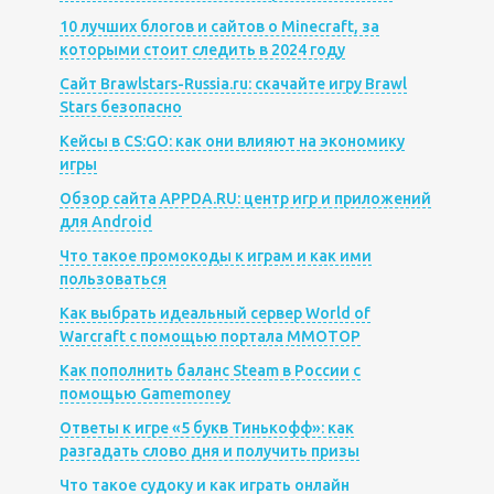
10 лучших блогов и сайтов о Minecraft, за
которыми стоит следить в 2024 году
Сайт Brawlstars-Russia.ru: скачайте игру Brawl
Stars безопасно
Кейсы в CS:GO: как они влияют на экономику
игры
Обзор сайта APPDA.RU: центр игр и приложений
для Android
Что такое промокоды к играм и как ими
пользоваться
Как выбрать идеальный сервер World of
Warcraft с помощью портала MMOTOP
Как пополнить баланс Steam в России с
помощью Gamemoney
Ответы к игре «5 букв Тинькофф»: как
разгадать слово дня и получить призы
Что такое судоку и как играть онлайн