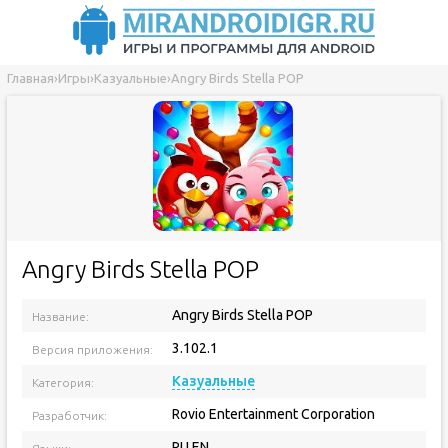
Главная
›
Игры
›
Казуальные
›
Angry Birds Stella POP
Angry Birds Stella POP
Angry Birds Stella POP
Название:
3.102.1
Версия приложения:
Казуальные
Категория:
Rovio Entertainment Corporation
Разработчик:
RU EN