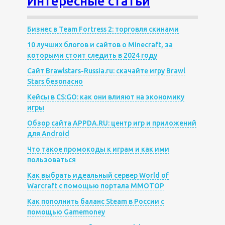
Интересные статьи
Бизнес в Team Fortress 2: торговля скинами
10 лучших блогов и сайтов о Minecraft, за
которыми стоит следить в 2024 году
Сайт Brawlstars-Russia.ru: скачайте игру Brawl
Stars безопасно
Кейсы в CS:GO: как они влияют на экономику
игры
Обзор сайта APPDA.RU: центр игр и приложений
для Android
Что такое промокоды к играм и как ими
пользоваться
Как выбрать идеальный сервер World of
Warcraft с помощью портала MMOTOP
Как пополнить баланс Steam в России с
помощью Gamemoney