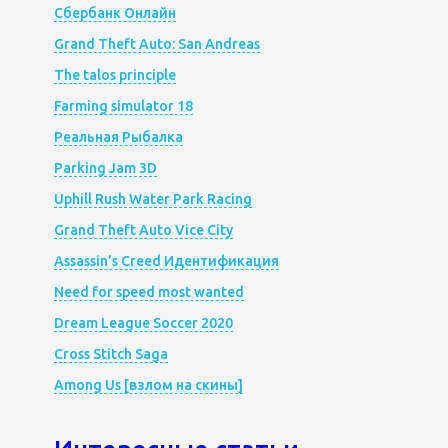
Сбербанк Онлайн
Grand Theft Auto: San Andreas
The talos principle
Farming simulator 18
Реальная Рыбалка
Parking Jam 3D
Uphill Rush Water Park Racing
Grand Theft Auto Vice City
Assassin’s Creed Идентификация
Need for speed most wanted
Dream League Soccer 2020
Cross Stitch Saga
Among Us [взлом на скины]