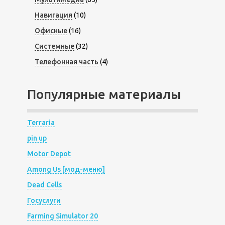
Навигация
(10)
Офисные
(16)
Системные
(32)
Телефонная часть
(4)
Популярные материалы
Terraria
pin up
Motor Depot
Among Us [мод-меню]
Dead Cells
Госуслуги
Farming Simulator 20