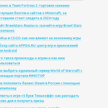
изнес в Team Fortress 2: торговля скинами
0 лучших блогов и сайтов о Minecraft, за
оторыми стоит следить в 2024 году
йт Brawlstars-Russia.ru: скачайте игру Brawl Stars
езопасно
ейсы в CS:GO: как они влияют на экономику игры
бзор сайта APPDA.RU: центр игр и приложений
ля Android
то такое промокоды к играм и как ими
ользоваться
ак выбрать идеальный сервер World of Warcraft с
омощью портала MMOTOP
ак пополнить баланс Steam в России с помощью
amemoney
тветы к игре «5 букв Тинькофф»: как разгадать
лово дня и получить призы