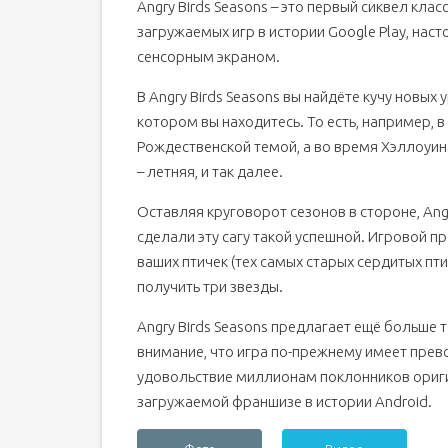
Angry Birds Seasons – это первый сиквел клас
загружаемых игр в истории Google Play, нас
сенсорным экраном.
В Angry Birds Seasons вы найдёте кучу новых
котором вы находитесь. То есть, например, 
Рождественской темой, а во время Хэллоуина
– летняя, и так далее.
Оставляя круговорот сезонов в стороне, Ang
сделали эту сагу такой успешной. Игровой пр
ваших птичек (тех самых старых сердитых птич
получить три звезды.
Angry Birds Seasons предлагает ещё больше 
внимание, что игра по-прежнему имеет прев
удовольствие миллионам поклонников оригин
загружаемой франшизе в истории Android.