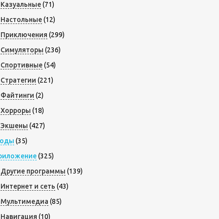
Казуальные
(71)
Настольные
(12)
Приключения
(299)
Симуляторы
(236)
Спортивные
(54)
Стратегии
(221)
Файтинги
(2)
Хорроры
(18)
Экшены
(427)
оды
(35)
риложение
(325)
Другие программы
(139)
Интернет и сеть
(43)
Мультимедиа
(85)
Навигация
(10)