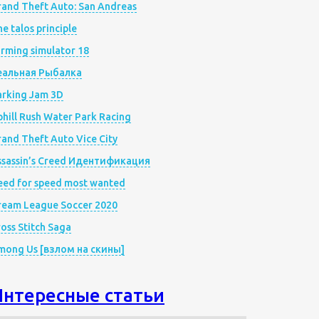
rand Theft Auto: San Andreas
e talos principle
rming simulator 18
еальная Рыбалка
arking Jam 3D
hill Rush Water Park Racing
and Theft Auto Vice City
ssassin’s Creed Идентификация
eed for speed most wanted
ream League Soccer 2020
oss Stitch Saga
mong Us [взлом на скины]
Интересные статьи