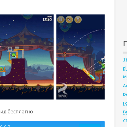
Te
pi
M
A
De
Г
роид бесплатно
F
С