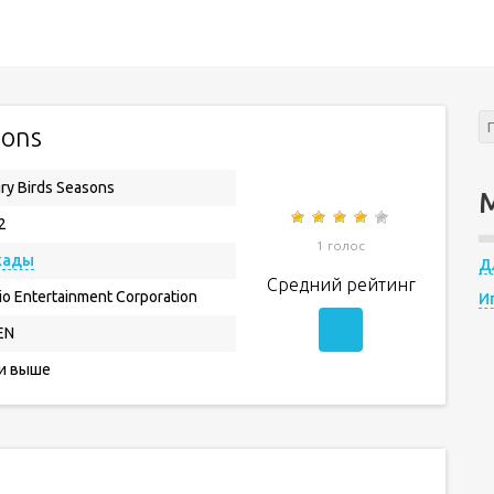
sons
ry Birds Seasons
2
1 голос
кады
Д
Средний рейтинг
io Entertainment Corporation
И
EN
 и выше