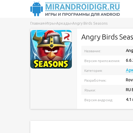
Главная
›
Игры
›
Аркады
›
Angry Birds Seasons
Angry Birds Sea
Ang
Название:
6.6.
Версия приложения:
Ар
Категория:
Rov
Разработчик:
RU 
Языки:
4.1
Версия андроид: