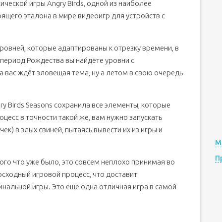
сической игры Angry Birds, одной из наиболее
тоящего эталона в мире видеоигр для устройств с
 уровней, которые адаптированы к отрезку времени, в
в период Рождества вы найдёте уровни с
 вас ждёт зловещая тема, ну а летом в свою очередь
ry Birds Seasons сохранила все элементы, которые
оцесс в точности такой же, вам нужно запускать
ек) в злых свиней, пытаясь вывести их из игры и
М
П
того что уже было, это совсем неплохо принимая во
осходный игровой процесс, что доставит
альной игры. Это ещё одна отличная игра в самой