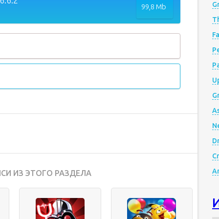
6.6.2
G
99,8 Mb
Th
Fa
Р
P
Up
Gr
A
N
D
Cr
A
СИ ИЗ ЭТОГО РАЗДЕЛА