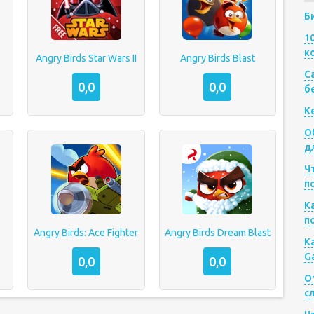
Б
1
к
Angry Birds Star Wars II
Angry Birds Blast
Са
0,0
0,0
б
К
О
д
Ч
п
К
п
Angry Birds: Ace Fighter
Angry Birds Dream Blast
К
G
0,0
0,0
О
с