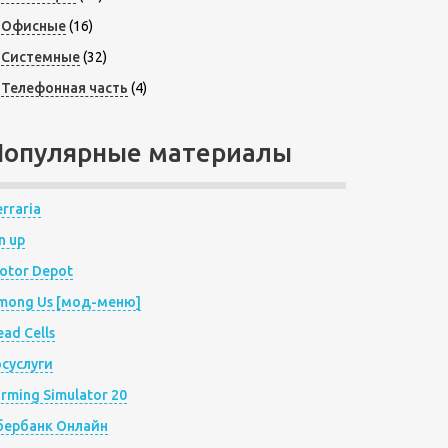
Офисные
(16)
Системные
(32)
Телефонная часть
(4)
Популярные материалы
rraria
n up
otor Depot
mong Us [мод-меню]
ad Cells
осуслуги
arming Simulator 20
бербанк Онлайн