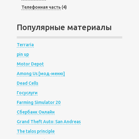
Телефонная часть
(4)
Популярные материалы
Terraria
pin up
Motor Depot
Among Us [мод-меню]
Dead Cells
Госуслуги
Farming Simulator 20
Сбербанк Онлайн
Grand Theft Auto: San Andreas
The talos principle