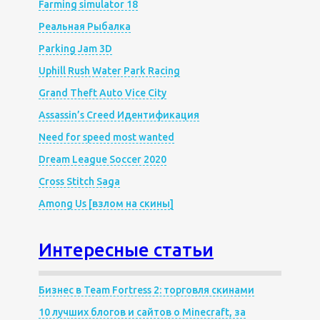
Farming simulator 18
Реальная Рыбалка
Parking Jam 3D
Uphill Rush Water Park Racing
Grand Theft Auto Vice City
Assassin’s Creed Идентификация
Need for speed most wanted
Dream League Soccer 2020
Cross Stitch Saga
Among Us [взлом на скины]
Интересные статьи
Бизнес в Team Fortress 2: торговля скинами
10 лучших блогов и сайтов о Minecraft, за