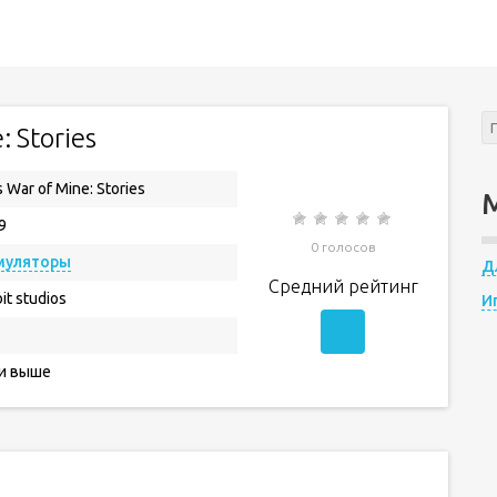
: Stories
s War of Mine: Stories
9
0 голосов
муляторы
Д
Средний рейтинг
it studios
И
 и выше