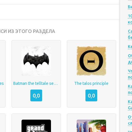
Б
1
к
СИ ИЗ ЭТОГО РАЗДЕЛА
Са
б
К
О
д
Ч
п
es
Batman the telltale series
The talos principle
К
п
0,0
0,0
К
G
О
с