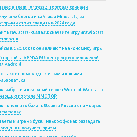
изнес в Team Fortress 2: торговля скинами
0 лучших блогов и сайтов о Minecraft, за
оторыми стоит следить в 2024 году
йт Brawlstars-Russia.ru: скачайте игру Brawl Stars
езопасно
ейсы в CS:GO: как они влияют на экономику игры
бзор сайта APPDA.RU: центр игр и приложений
ля Android
то такое промокоды к играм и как ими
ользоваться
ак выбрать идеальный сервер World of Warcraft с
омощью портала MMOTOP
ак пополнить баланс Steam в России с помощью
amemoney
тветы к игре «5 букв Тинькофф»: как разгадать
лово дня и получить призы