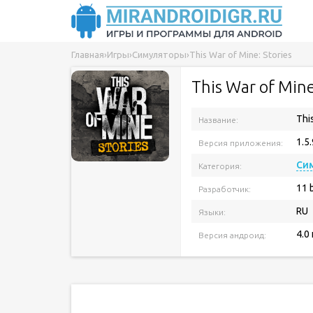
Главная
›
Игры
›
Симуляторы
›
This War of Mine: Stories
This War of Mine
Thi
Название:
1.5.
Версия приложения:
Си
Категория:
11 b
Разработчик:
RU
Языки:
4.0
Версия андроид: