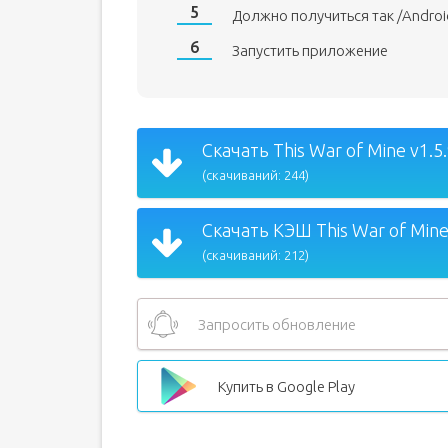
Должно получиться так /Andro
Запустить приложение
Скачать This War of Mine v1.5.
(скачиваний: 244)
Скачать КЭШ This War of Mine 
(скачиваний: 212)
Запросить обновление
Купить в Google Play