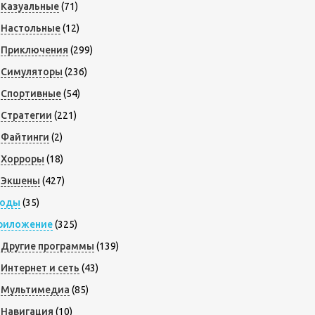
Казуальные
(71)
Настольные
(12)
Приключения
(299)
Симуляторы
(236)
Спортивные
(54)
Стратегии
(221)
Файтинги
(2)
Хорроры
(18)
Экшены
(427)
оды
(35)
риложение
(325)
Другие программы
(139)
Интернет и сеть
(43)
Мультимедиа
(85)
Навигация
(10)