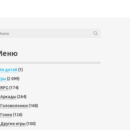
Меню
ля детей
(1)
гры
(2 099)
RPG
(174)
Аркады
(264)
Головоломки
(168)
Гонки
(126)
Другие игры
(100)