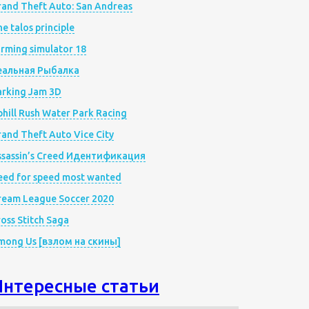
rand Theft Auto: San Andreas
e talos principle
rming simulator 18
еальная Рыбалка
arking Jam 3D
hill Rush Water Park Racing
and Theft Auto Vice City
ssassin’s Creed Идентификация
eed for speed most wanted
ream League Soccer 2020
oss Stitch Saga
mong Us [взлом на скины]
Интересные статьи