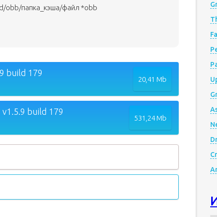
G
id/obb/папка_кэша/файл *obb
Th
Fa
Р
P
9 build 179
20,41 Mb
Up
Gr
A
v1.5.9 build 179
531,24 Mb
N
D
Cr
A