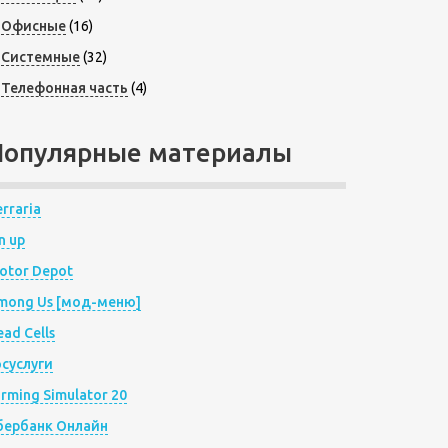
Офисные
(16)
Системные
(32)
Телефонная часть
(4)
Популярные материалы
rraria
n up
otor Depot
mong Us [мод-меню]
ad Cells
осуслуги
arming Simulator 20
бербанк Онлайн