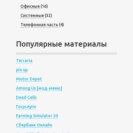
Офисные
(16)
Системные
(32)
Телефонная часть
(4)
Популярные материалы
Terraria
pin up
Motor Depot
Among Us [мод-меню]
Dead Cells
Госуслуги
Farming Simulator 20
Сбербанк Онлайн