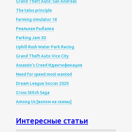
Grand Theft Auto: San Andreas
The talos principle
Farming simulator 18
Реальная Рыбалка
Parking Jam 3D
Uphill Rush Water Park Racing
Grand Theft Auto Vice City
Assassin’s Creed Идентификация
Need for speed most wanted
Dream League Soccer 2020
Cross Stitch Saga
Among Us [взлом на скины]
Интересные статьи