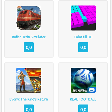
Indian Train Simulator
Color fill 3D
0,0
0,0
Evony: The King’s Return
REAL FOOTBALL
0,0
0,0