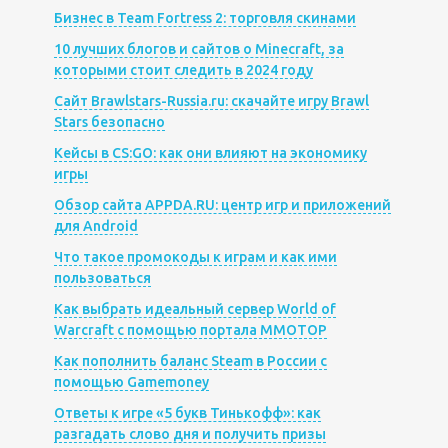
Бизнес в Team Fortress 2: торговля скинами
10 лучших блогов и сайтов о Minecraft, за
которыми стоит следить в 2024 году
Сайт Brawlstars-Russia.ru: скачайте игру Brawl
Stars безопасно
Кейсы в CS:GO: как они влияют на экономику
игры
Обзор сайта APPDA.RU: центр игр и приложений
для Android
Что такое промокоды к играм и как ими
пользоваться
Как выбрать идеальный сервер World of
Warcraft с помощью портала MMOTOP
Как пополнить баланс Steam в России с
помощью Gamemoney
Ответы к игре «5 букв Тинькофф»: как
разгадать слово дня и получить призы