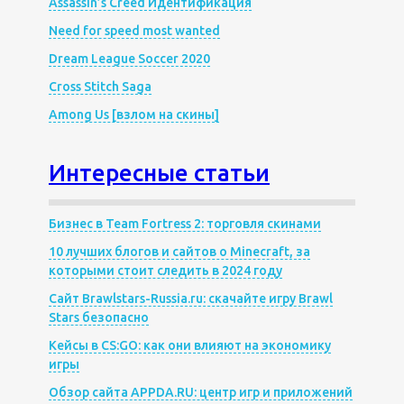
Assassin’s Creed Идентификация
Need for speed most wanted
Dream League Soccer 2020
Cross Stitch Saga
Among Us [взлом на скины]
Интересные статьи
Бизнес в Team Fortress 2: торговля скинами
10 лучших блогов и сайтов о Minecraft, за
которыми стоит следить в 2024 году
Сайт Brawlstars-Russia.ru: скачайте игру Brawl
Stars безопасно
Кейсы в CS:GO: как они влияют на экономику
игры
Обзор сайта APPDA.RU: центр игр и приложений