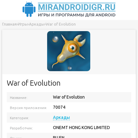
Главная
›
Игры
›
Аркады
›
War of Evolution
War of Evolution
War of Evolution
Название:
70074
Версия приложения:
Аркады
Категория:
ONEMT HONG KONG LIMITED
Разработчик:
RU EN