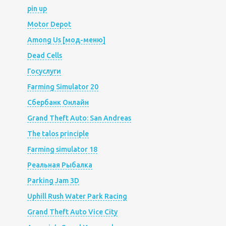
pin up
Motor Depot
Among Us [мод-меню]
Dead Cells
Госуслуги
Farming Simulator 20
Сбербанк Онлайн
Grand Theft Auto: San Andreas
The talos principle
Farming simulator 18
Реальная Рыбалка
Parking Jam 3D
Uphill Rush Water Park Racing
Grand Theft Auto Vice City