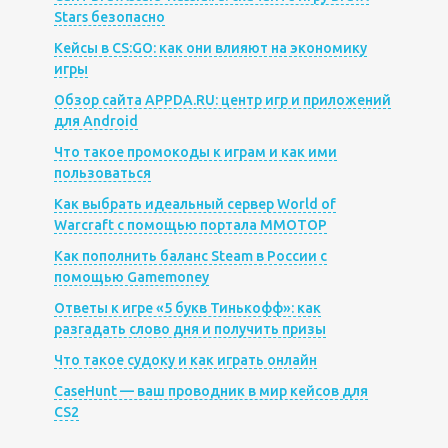
Stars безопасно
Кейсы в CS:GO: как они влияют на экономику
игры
Обзор сайта APPDA.RU: центр игр и приложений
для Android
Что такое промокоды к играм и как ими
пользоваться
Как выбрать идеальный сервер World of
Warcraft с помощью портала MMOTOP
Как пополнить баланс Steam в России с
помощью Gamemoney
Ответы к игре «5 букв Тинькофф»: как
разгадать слово дня и получить призы
Что такое судоку и как играть онлайн
CaseHunt — ваш проводник в мир кейсов для
CS2