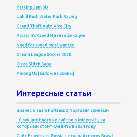
Parking Jam 3D
Uphill Rush Water Park Racing
Grand Theft Auto Vice City
Assassin’s Creed Идентификация
Need for speed most wanted
Dream League Soccer 2020
Cross Stitch Saga
Among Us [взлом на скины]
Интересные статьи
Бизнес в Team Fortress 2: торговля скинами
10 лучших блогов и сайтов о Minecraft, за
которыми стоит следить в 2024 году
Сайт Brawlstars-Russia.ru: скачайте игру Brawl