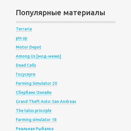
Популярные материалы
Terraria
pin up
Motor Depot
Among Us [мод-меню]
Dead Cells
Госуслуги
Farming Simulator 20
Сбербанк Онлайн
Grand Theft Auto: San Andreas
The talos principle
Farming simulator 18
Реальная Рыбалка