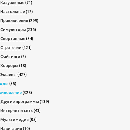
Казуальные
(71)
Настольные
(12)
Приключения
(299)
Симуляторы
(236)
Спортивные
(54)
Стратегии
(221)
Файтинги
(2)
Хорроры
(18)
Экшены
(427)
оды
(35)
риложение
(325)
Другие программы
(139)
Интернет и сеть
(43)
Мультимедиа
(85)
Навигация
(10)