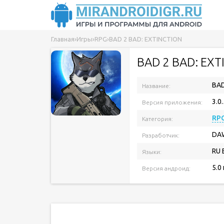
Главная
›
Игры
›
RPG
›
BAD 2 BAD: EXTINCTION
BAD 2 BAD: EXT
BAD
Название:
3.0.
Версия приложения:
RP
Категория:
DA
Разработчик:
RU 
Языки:
5.0
Версия андроид: