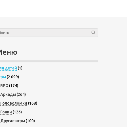
Меню
ля детей
(1)
гры
(2 099)
RPG
(174)
Аркады
(264)
Головоломки
(168)
Гонки
(126)
Другие игры
(100)