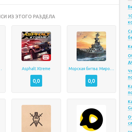
Б
1
СИ ИЗ ЭТОГО РАЗДЕЛА
к
Са
б
К
О
д
of Extinction
Asphalt Xtreme
Морская битва: Мировая война
Ч
п
0,0
0,0
К
п
К
G
О
с