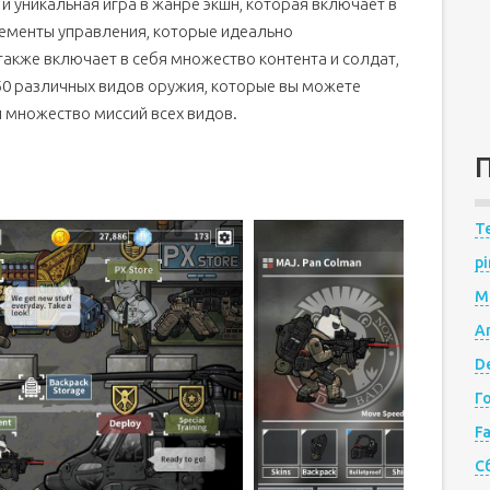
и уникальная игра в жанре экшн, которая включает в
лементы управления, которые идеально
также включает в себя множество контента и солдат,
50 различных видов оружия, которые вы можете
и множество миссий всех видов.
Te
pi
M
A
De
Г
F
С