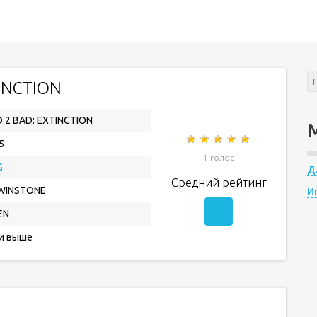
INCTION
 2 BAD: EXTINCTION
5
1 голос
G
Д
Средний рейтинг
WINSTONE
И
EN
 и выше