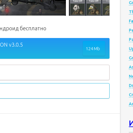
G
Th
Fa
андроид бесплатно
Р
P
ON v3.0.5
124 Mb
Up
Gr
A
N
D
Cr
A