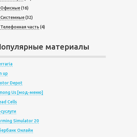
Офисные
(16)
Системные
(32)
Телефонная часть
(4)
Популярные материалы
rraria
n up
otor Depot
mong Us [мод-меню]
ad Cells
осуслуги
arming Simulator 20
бербанк Онлайн