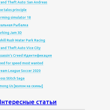
rand Theft Auto: San Andreas
e talos principle
rming simulator 18
еальная Рыбалка
arking Jam 3D
hill Rush Water Park Racing
and Theft Auto Vice City
ssassin’s Creed Идентификация
eed for speed most wanted
ream League Soccer 2020
oss Stitch Saga
mong Us [взлом на скины]
Интересные статьи