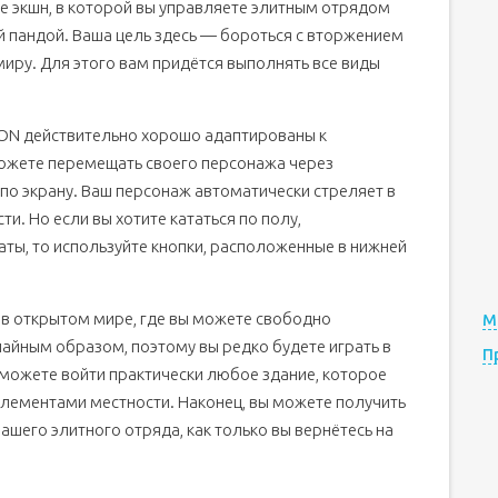
ре экшн, в которой вы управляете элитным отрядом
 пандой. Ваша цель здесь — бороться с вторжением
миру. Для этого вам придётся выполнять все виды
ION действительно хорошо адаптированы к
можете перемещать своего персонажа через
 по экрану. Ваш персонаж автоматически стреляет в
и. Но если вы хотите кататься по полу,
аты, то используйте кнопки, расположенные в нижней
 в открытом мире, где вы можете свободно
М
айным образом, поэтому вы редко будете играть в
П
 можете войти практически любое здание, которое
элементами местности. Наконец, вы можете получить
ашего элитного отряда, как только вы вернётесь на