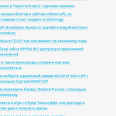
изнес в Team Fortress 2: торговля скинами
0 лучших блогов и сайтов о Minecraft, за
оторыми стоит следить в 2024 году
йт Brawlstars-Russia.ru: скачайте игру Brawl Stars
езопасно
ейсы в CS:GO: как они влияют на экономику игры
бзор сайта APPDA.RU: центр игр и приложений
ля Android
то такое промокоды к играм и как ими
ользоваться
ак выбрать идеальный сервер World of Warcraft с
омощью портала MMOTOP
ак пополнить баланс Steam в России с помощью
amemoney
тветы к игре «5 букв Тинькофф»: как разгадать
лово дня и получить призы