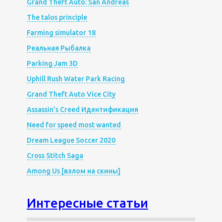
Grand Theft Auto: San Andreas
The talos principle
Farming simulator 18
Реальная Рыбалка
Parking Jam 3D
Uphill Rush Water Park Racing
Grand Theft Auto Vice City
Assassin’s Creed Идентификация
Need for speed most wanted
Dream League Soccer 2020
Cross Stitch Saga
Among Us [взлом на скины]
Интересные статьи