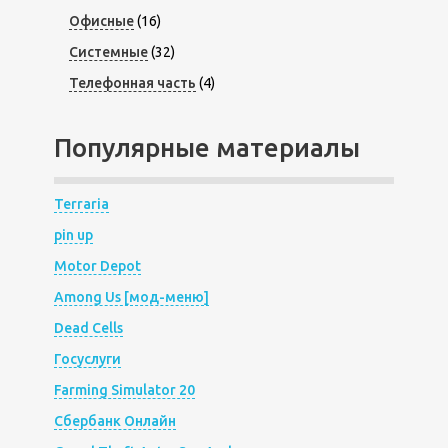
Офисные
(16)
Системные
(32)
Телефонная часть
(4)
Популярные материалы
Terraria
pin up
Motor Depot
Among Us [мод-меню]
Dead Cells
Госуслуги
Farming Simulator 20
Сбербанк Онлайн