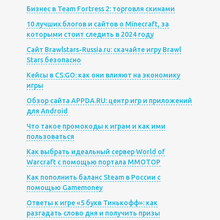
Бизнес в Team Fortress 2: торговля скинами
10 лучших блогов и сайтов о Minecraft, за
которыми стоит следить в 2024 году
Сайт Brawlstars-Russia.ru: скачайте игру Brawl
Stars безопасно
Кейсы в CS:GO: как они влияют на экономику
игры
Обзор сайта APPDA.RU: центр игр и приложений
для Android
Что такое промокоды к играм и как ими
пользоваться
Как выбрать идеальный сервер World of
Warcraft с помощью портала MMOTOP
Как пополнить баланс Steam в России с
помощью Gamemoney
Ответы к игре «5 букв Тинькофф»: как
разгадать слово дня и получить призы