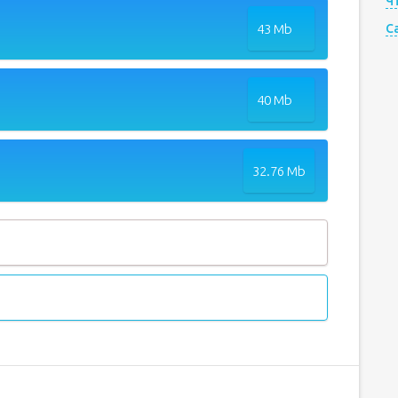
Ч
43 Mb
C
40 Mb
32.76 Mb