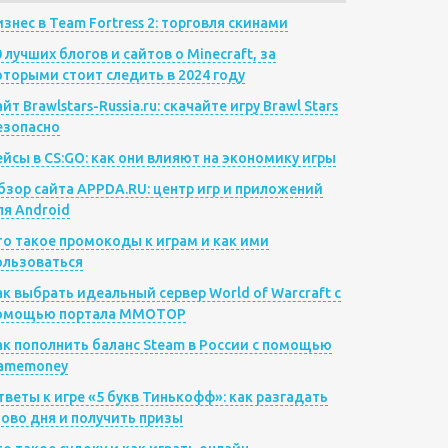
изнес в Team Fortress 2: торговля скинами
0 лучших блогов и сайтов о Minecraft, за
оторыми стоит следить в 2024 году
йт Brawlstars-Russia.ru: скачайте игру Brawl Stars
езопасно
ейсы в CS:GO: как они влияют на экономику игры
бзор сайта APPDA.RU: центр игр и приложений
ля Android
то такое промокоды к играм и как ими
ользоваться
ак выбрать идеальный сервер World of Warcraft с
омощью портала MMOTOP
ак пополнить баланс Steam в России с помощью
amemoney
тветы к игре «5 букв Тинькофф»: как разгадать
лово дня и получить призы