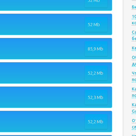
52 Mb
Б
1
к
52 Mb
Са
б
К
85,9 Mb
О
д
52,2 Mb
Ч
п
К
п
52,3 Mb
К
G
О
52,2 Mb
с