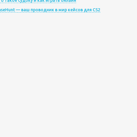
то такое судоку и как играть онлайн
aseHunt — ваш проводник в мир кейсов для CS2