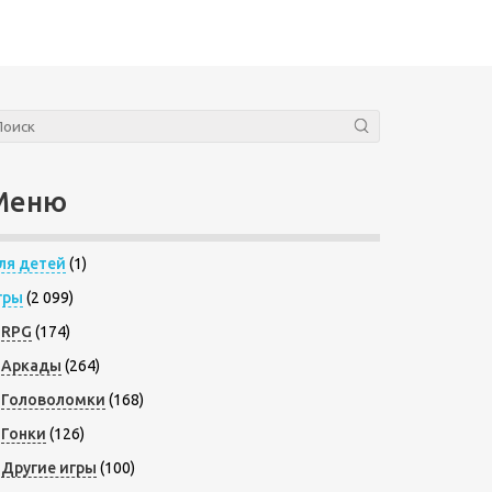
Меню
ля детей
(1)
гры
(2 099)
RPG
(174)
Аркады
(264)
Головоломки
(168)
Гонки
(126)
Другие игры
(100)