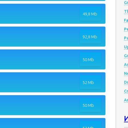
G
Th
49,8 Mb
Fa
Р
92,8 Mb
P
Up
Gr
50 Mb
A
N
52 Mb
D
Cr
A
50 Mb