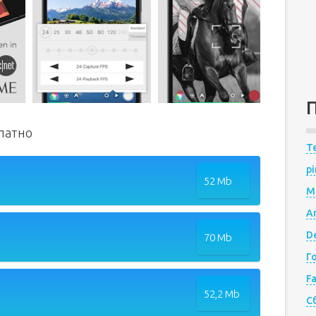
платно
Te
pi
52 Mb
M
A
De
70 Mb
Г
F
52,2 Mb
С