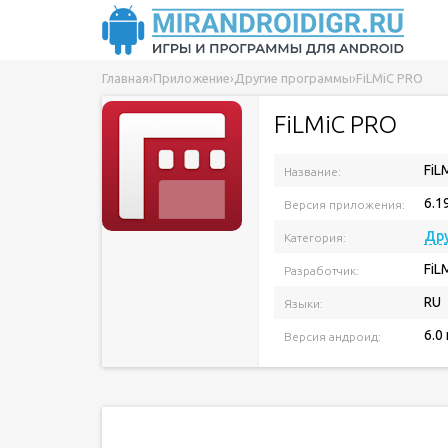
Главная
›
Приложение
›
Другие программы
›
FiLMiC PRO
FiLMiC PRO
FiL
Название:
6.1
Версия приложения:
Др
Категория:
FiLM
Разработчик:
RU
Языки:
6.0
Версия андроид: