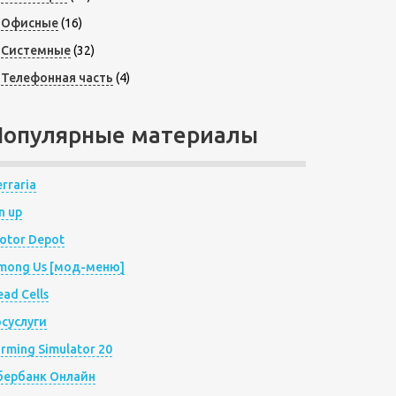
Офисные
(16)
Системные
(32)
Телефонная часть
(4)
Популярные материалы
rraria
n up
otor Depot
mong Us [мод-меню]
ad Cells
осуслуги
arming Simulator 20
бербанк Онлайн