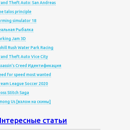
rand Theft Auto: San Andreas
e talos principle
rming simulator 18
еальная Рыбалка
arking Jam 3D
hill Rush Water Park Racing
and Theft Auto Vice City
ssassin’s Creed Идентификация
eed for speed most wanted
ream League Soccer 2020
oss Stitch Saga
mong Us [взлом на скины]
Интересные статьи