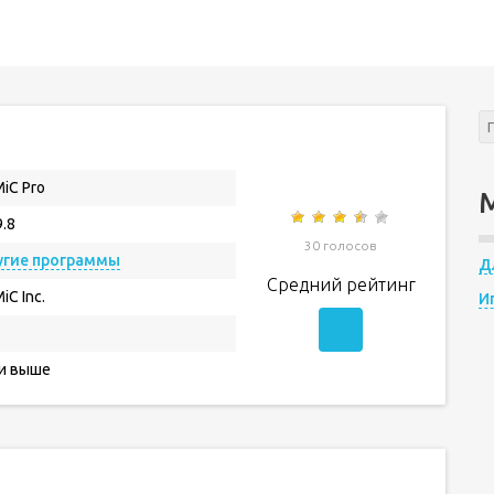
MiC Pro
9.8
30 голосов
угие программы
Д
Средний рейтинг
iC Inc.
И
 и выше