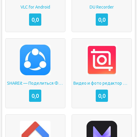
VLC for Android
DU Recorder
0,0
0,0
SHAREit — Поделиться Файлами
Видео и фото редактор — InShot
0,0
0,0