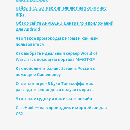
Кейсы в CS:GO: как они влияют на экономику
игры
Обзор сайта APPDA.RU: центр игр и приложений
для Android
Что такое промокоды к играм и как ими
пользоваться
Как выбрать идеальный сервер World of
Warcraft с помощью портала MMOTOP
Как пополнить баланс Steam в России с
помощью Gamemoney
Ответы к игре «5 букв Тинькофф»: как
разгадать слово дня и получить призы
Что такое судоку и как играть онлайн
CaseHunt — ваш проводник в мир кейсов для
CS2