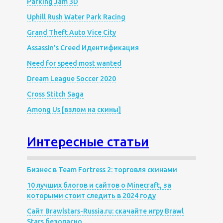
Parking Jam 3D
Uphill Rush Water Park Racing
Grand Theft Auto Vice City
Assassin’s Creed Идентификация
Need for speed most wanted
Dream League Soccer 2020
Cross Stitch Saga
Among Us [взлом на скины]
Интересные статьи
Бизнес в Team Fortress 2: торговля скинами
10 лучших блогов и сайтов о Minecraft, за
которыми стоит следить в 2024 году
Сайт Brawlstars-Russia.ru: скачайте игру Brawl
Stars безопасно