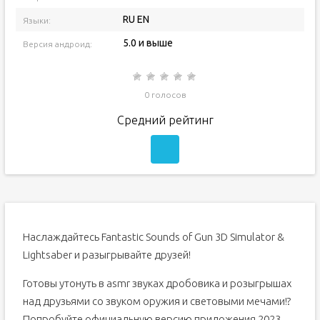
RU EN
Языки:
5.0 и выше
Версия андроид:
0 голосов
Средний рейтинг
Наслаждайтесь Fantastic Sounds of Gun 3D Simulator &
Lightsaber и разыгрывайте друзей!
Готовы утонуть в asmr звуках дробовика и розыгрышах
над друзьями со звуком оружия и световыми мечами!?
Попробуйте официальную версию приложения 2023