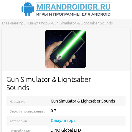
Главная
›
Игры
›
Симуляторы
›
Gun Simulator & Lightsaber Sounds
Gun Simulator & Lightsaber
Sounds
Gun Simulator & Lightsaber Sounds
Название:
0.7
Версия приложения:
Симуляторы
Категория:
DINO Global LTD
Разработчик: