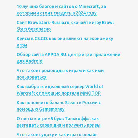
10 лучших блогов и сайтов о Minecraft, за
которыми стоит следить в 2024 году
Сайт Brawlstars-Russia.ru: скачайте игру Brawl
Stars безопасно
Кейсы в CS:GO: как они влияют на экономику
игры
Обзор сайта APPDA.RU: центр игр и приложений
для Android
Что такое промокоды к играм и как ими
пользоваться
Как выбрать идеальный сервер World of
Warcraft с помощью портала MMOTOP
Как пополнить баланс Steam в России с
помощью Gamemoney
Ответы к игре «5 букв Тинькофф»: как
разгадать слово дня и получить призы
Что такое судоку и как играть онлайн