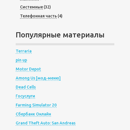
Системные
(32)
Телефонная часть
(4)
Популярные материалы
Terraria
pin up
Motor Depot
Among Us [мод-меню]
Dead Cells
Госуслуги
Farming Simulator 20
Сбербанк Онлайн
Grand Theft Auto: San Andreas