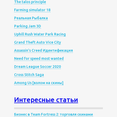
The talos principle
Farming simulator 18
Реальная Рыбалка
Parking Jam 3D
Uphill Rush Water Park Racing
Grand Theft Auto Vice City
Assassin’s Creed Идентификация
Need for speed most wanted
Dream League Soccer 2020
Cross Stitch Saga
Among Us [взлом на скины]
Интересные статьи
Бизнес в Team Fortress 2: торговля скинами