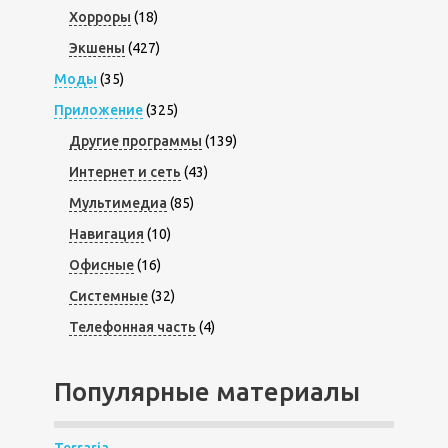
Хорроры
(18)
Экшены
(427)
Моды
(35)
Приложение
(325)
Другие программы
(139)
Интернет и сеть
(43)
Мультимедиа
(85)
Навигация
(10)
Офисные
(16)
Системные
(32)
Телефонная часть
(4)
Популярные материалы