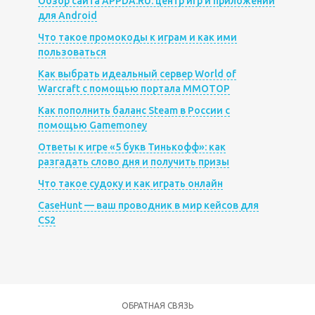
Обзор сайта APPDA.RU: центр игр и приложений
для Android
Что такое промокоды к играм и как ими
пользоваться
Как выбрать идеальный сервер World of
Warcraft с помощью портала MMOTOP
Как пополнить баланс Steam в России с
помощью Gamemoney
Ответы к игре «5 букв Тинькофф»: как
разгадать слово дня и получить призы
Что такое судоку и как играть онлайн
CaseHunt — ваш проводник в мир кейсов для
CS2
ОБРАТНАЯ СВЯЗЬ