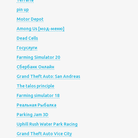
Terraria
pin up
Motor Depot
Among Us [мод-меню]
Dead Cells
Госуслуги
Farming Simulator 20
Сбербанк Онлайн
Grand Theft Auto: San Andreas
The talos principle
Farming simulator 18
Реальная Рыбалка
Parking Jam 3D
Uphill Rush Water Park Racing
Grand Theft Auto Vice City