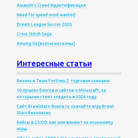
Assassin’s Creed Идентификация
Need for speed most wanted
Dream League Soccer 2020
Cross Stitch Saga
Among Us [взлом на скины]
Интересные статьи
Бизнес в Team Fortress 2: торговля скинами
10 лучших блогов и сайтов о Minecraft, за
которыми стоит следить в 2024 году
Сайт Brawlstars-Russia.ru: скачайте игру Brawl
Stars безопасно
Кейсы в CS:GO: как они влияют на экономику
игры