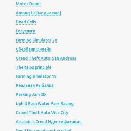
Motor Depot
Among Us [мод-меню]
Dead Cells
Госуслуги
Farming Simulator 20
Сбербанк Онлайн
Grand Theft Auto: San Andreas
The talos principle
Farming simulator 18
Реальная Рыбалка
Parking Jam 3D
Uphill Rush Water Park Racing
Grand Theft Auto Vice City
Assassin’s Creed Идентификация
Need for speed most wanted