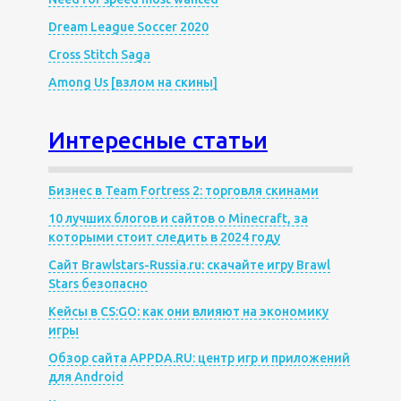
Dream League Soccer 2020
Cross Stitch Saga
Among Us [взлом на скины]
Интересные статьи
Бизнес в Team Fortress 2: торговля скинами
10 лучших блогов и сайтов о Minecraft, за
которыми стоит следить в 2024 году
Сайт Brawlstars-Russia.ru: скачайте игру Brawl
Stars безопасно
Кейсы в CS:GO: как они влияют на экономику
игры
Обзор сайта APPDA.RU: центр игр и приложений
для Android