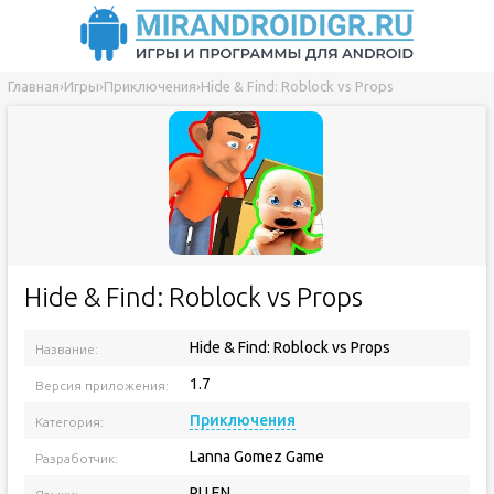
Главная
›
Игры
›
Приключения
›
Hide & Find: Roblock vs Props
Hide & Find: Roblock vs Props
Hide & Find: Roblock vs Props
Название:
1.7
Версия приложения:
Приключения
Категория:
Lanna Gomez Game
Разработчик:
RU EN