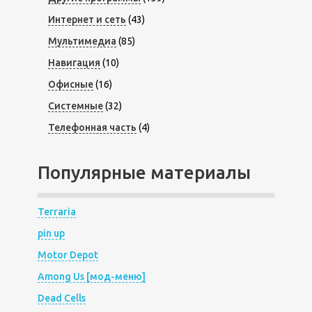
Интернет и сеть
(43)
Мультимедиа
(85)
Навигация
(10)
Офисные
(16)
Системные
(32)
Телефонная часть
(4)
Популярные материалы
Terraria
pin up
Motor Depot
Among Us [мод-меню]
Dead Cells