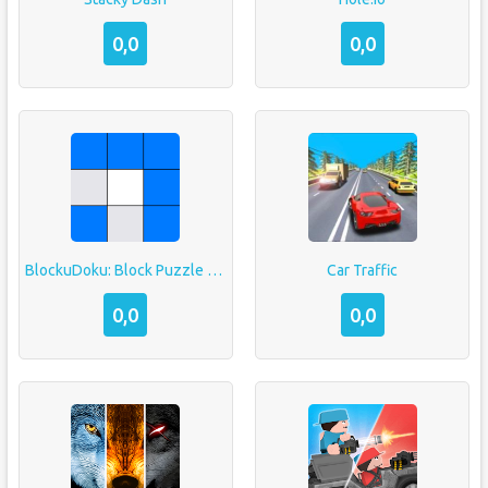
0,0
0,0
BlockuDoku: Block Puzzle Game
Car Traffic
0,0
0,0