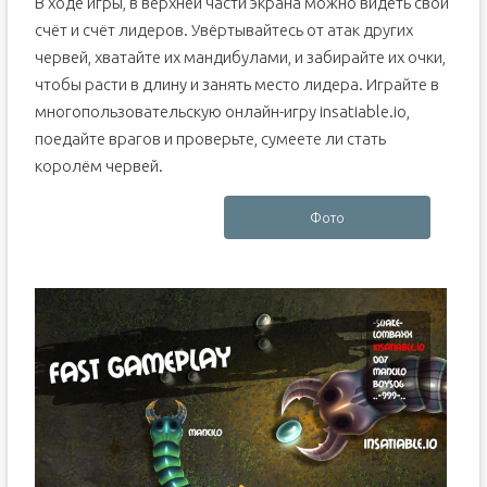
В ходе игры, в верхней части экрана можно видеть свой
счёт и счёт лидеров. Увёртывайтесь от атак других
червей, хватайте их мандибулами, и забирайте их очки,
чтобы расти в длину и занять место лидера. Играйте в
многопользовательскую онлайн-игру insatiable.io,
поедайте врагов и проверьте, сумеете ли стать
королём червей.
Фото