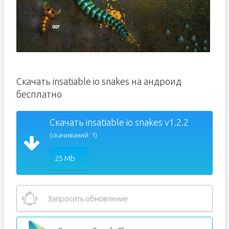
Скачать insatiable io snakes на андроид
бесплатно
Скачать insatiable io snakes v1.2.2
(скачиваний: 1)
25 Mb
Запросить обновление