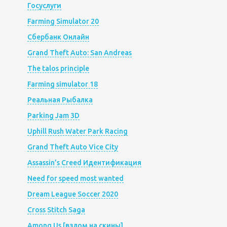
Госуслуги
Farming Simulator 20
Сбербанк Онлайн
Grand Theft Auto: San Andreas
The talos principle
Farming simulator 18
Реальная Рыбалка
Parking Jam 3D
Uphill Rush Water Park Racing
Grand Theft Auto Vice City
Assassin’s Creed Идентификация
Need for speed most wanted
Dream League Soccer 2020
Cross Stitch Saga
Among Us [взлом на скины]