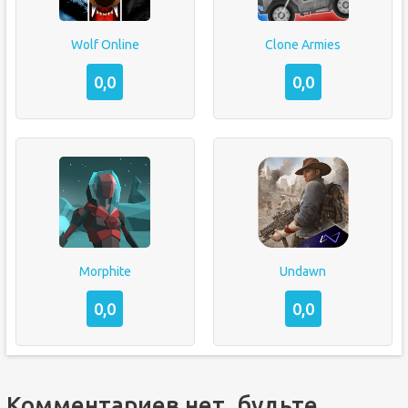
Wolf Online
Clone Armies
0,0
0,0
Morphite
Undawn
0,0
0,0
Комментариев нет, будьте