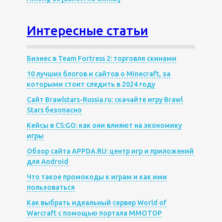
Интересные статьи
Бизнес в Team Fortress 2: торговля скинами
10 лучших блогов и сайтов о Minecraft, за
которыми стоит следить в 2024 году
Сайт Brawlstars-Russia.ru: скачайте игру Brawl
Stars безопасно
Кейсы в CS:GO: как они влияют на экономику
игры
Обзор сайта APPDA.RU: центр игр и приложений
для Android
Что такое промокоды к играм и как ими
пользоваться
Как выбрать идеальный сервер World of
Warcraft с помощью портала MMOTOP