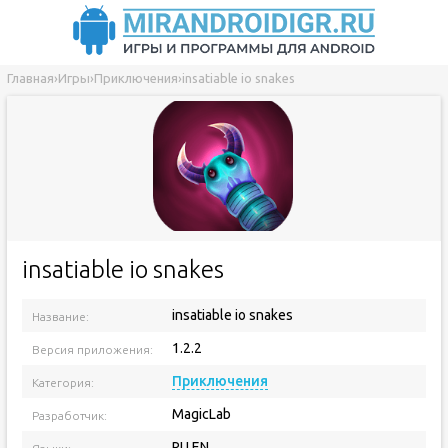
Главная
›
Игры
›
Приключения
›
insatiable io snakes
insatiable io snakes
insatiable io snakes
Название:
1.2.2
Версия приложения:
Приключения
Категория:
MagicLab
Разработчик:
RU EN