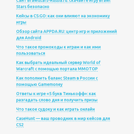
Сайт Brawlstars-Russia.ru: скачайте игру Brawl
Stars безопасно
Кейсы в CS:GO: как они влияют на экономику
игры
Обзор сайта APPDA.RU: центр игр и приложений
для Android
Что такое промокоды к играм и как ими
пользоваться
Как выбрать идеальный сервер World of
Warcraft с помощью портала MMOTOP
Как пополнить баланс Steam в России с
помощью Gamemoney
Ответы к игре «5 букв Тинькофф»: как
разгадать слово дня и получить призы
Что такое судоку и как играть онлайн
CaseHunt — ваш проводник в мир кейсов для
CS2