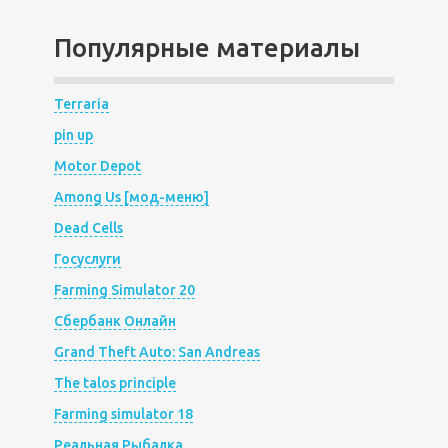
Популярные материалы
Terraria
pin up
Motor Depot
Among Us [мод-меню]
Dead Cells
Госуслуги
Farming Simulator 20
Сбербанк Онлайн
Grand Theft Auto: San Andreas
The talos principle
Farming simulator 18
Реальная Рыбалка