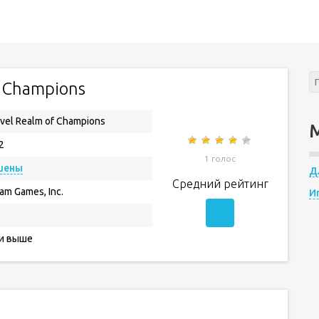
f Champions
vel Realm of Champions
2
1 голос
шены
Д
Средний рейтинг
am Games, Inc.
И
 и выше