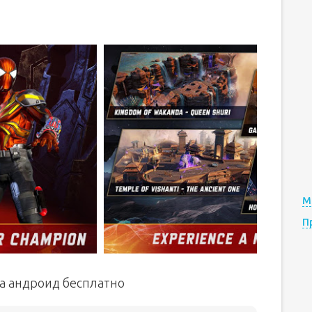
М
П
на андроид бесплатно