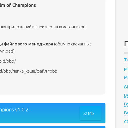
alm of Champions
овку приложений из неизвестных источников
щи
файлового менеджера
(обычно скачанные
wnload)
Te
oid/obb/
pi
id/obb/папка_кэша/файл *obb
M
A
De
Г
pions v1.0.2
F
52 Mb
С