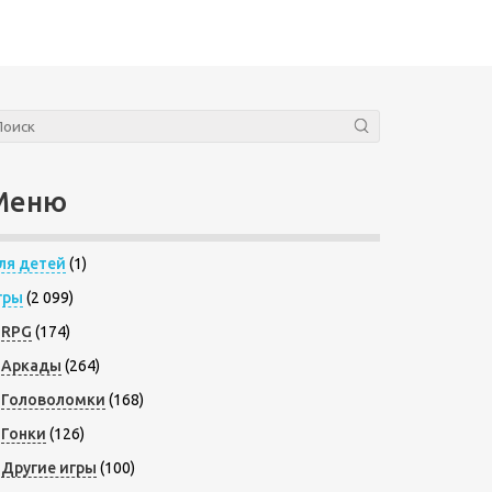
Меню
ля детей
(1)
гры
(2 099)
RPG
(174)
Аркады
(264)
Головоломки
(168)
Гонки
(126)
Другие игры
(100)