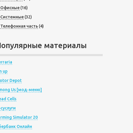
Офисные
(16)
Системные
(32)
Телефонная часть
(4)
Популярные материалы
rraria
n up
otor Depot
mong Us [мод-меню]
ad Cells
осуслуги
arming Simulator 20
бербанк Онлайн