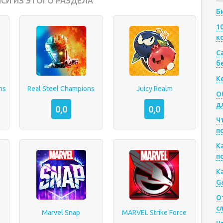
СИ ИЗ ЭТОГО РАЗДЕЛА
Б
1
к
Са
б
К
ns
Real Steel Champions
Juicy Realm
О
д
0,0
0,0
Ч
п
К
п
К
G
О
с
Marvel Snap
MARVEL Strike Force