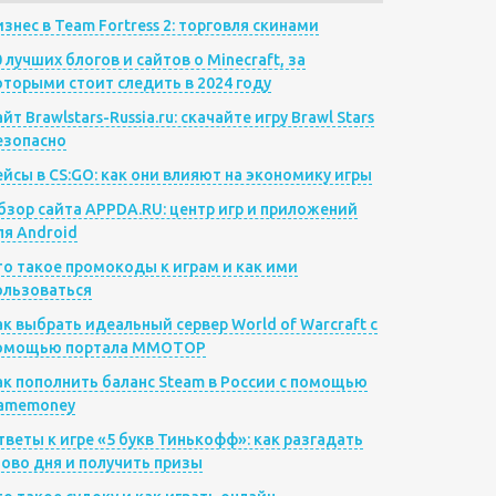
изнес в Team Fortress 2: торговля скинами
0 лучших блогов и сайтов о Minecraft, за
оторыми стоит следить в 2024 году
йт Brawlstars-Russia.ru: скачайте игру Brawl Stars
езопасно
ейсы в CS:GO: как они влияют на экономику игры
бзор сайта APPDA.RU: центр игр и приложений
ля Android
то такое промокоды к играм и как ими
ользоваться
ак выбрать идеальный сервер World of Warcraft с
омощью портала MMOTOP
ак пополнить баланс Steam в России с помощью
amemoney
тветы к игре «5 букв Тинькофф»: как разгадать
лово дня и получить призы