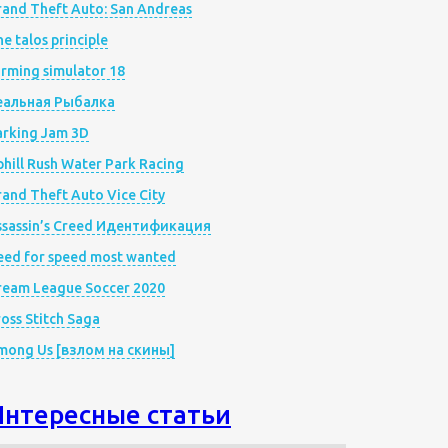
rand Theft Auto: San Andreas
e talos principle
rming simulator 18
еальная Рыбалка
arking Jam 3D
hill Rush Water Park Racing
and Theft Auto Vice City
ssassin’s Creed Идентификация
eed for speed most wanted
ream League Soccer 2020
oss Stitch Saga
mong Us [взлом на скины]
Интересные статьи