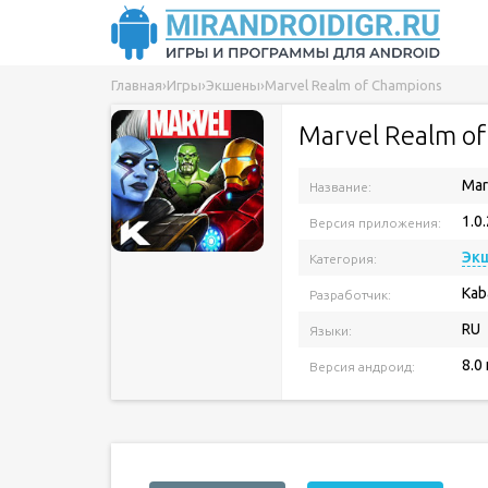
Главная
›
Игры
›
Экшены
›
Marvel Realm of Champions
Marvel Realm o
Mar
Название:
1.0.
Версия приложения:
Эк
Категория:
Kab
Разработчик:
RU
Языки:
8.0
Версия андроид: