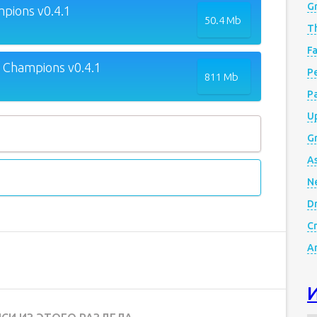
G
pions v0.4.1
50.4 Mb
Th
Fa
 Champions v0.4.1
Р
811 Mb
P
Up
Gr
A
N
D
Cr
A