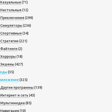
Казуальные
(71)
Настольные
(12)
Приключения
(299)
Симуляторы
(236)
Спортивные
(54)
Стратегии
(221)
Файтинги
(2)
Хорроры
(18)
Экшены
(427)
оды
(35)
риложение
(325)
Другие программы
(139)
Интернет и сеть
(43)
Мультимедиа
(85)
Навигация
(10)