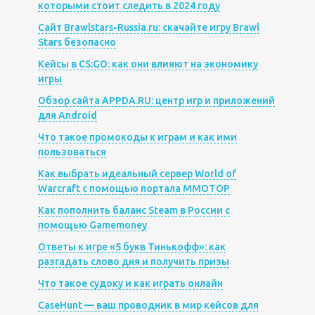
которыми стоит следить в 2024 году
Сайт Brawlstars-Russia.ru: скачайте игру Brawl
Stars безопасно
Кейсы в CS:GO: как они влияют на экономику
игры
Обзор сайта APPDA.RU: центр игр и приложений
для Android
Что такое промокоды к играм и как ими
пользоваться
Как выбрать идеальный сервер World of
Warcraft с помощью портала MMOTOP
Как пополнить баланс Steam в России с
помощью Gamemoney
Ответы к игре «5 букв Тинькофф»: как
разгадать слово дня и получить призы
Что такое судоку и как играть онлайн
CaseHunt — ваш проводник в мир кейсов для