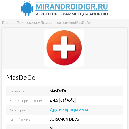
Главная
›
Приложение
›
Другие программы
›
MasDeDe
MasDeDe
MasDeDe
Название:
2.4.5 [0af46f6]
Версия приложения:
Другие программы
Категория:
JORAMUN DEVS
Разработчик:
RU