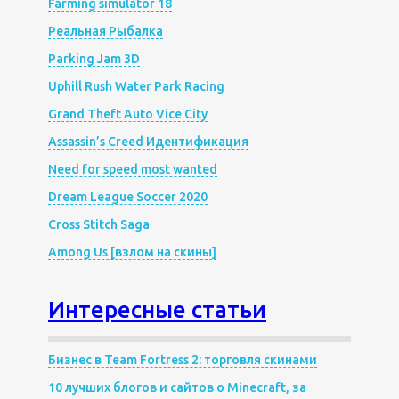
Farming simulator 18
Реальная Рыбалка
Parking Jam 3D
Uphill Rush Water Park Racing
Grand Theft Auto Vice City
Assassin’s Creed Идентификация
Need for speed most wanted
Dream League Soccer 2020
Cross Stitch Saga
Among Us [взлом на скины]
Интересные статьи
Бизнес в Team Fortress 2: торговля скинами
10 лучших блогов и сайтов о Minecraft, за